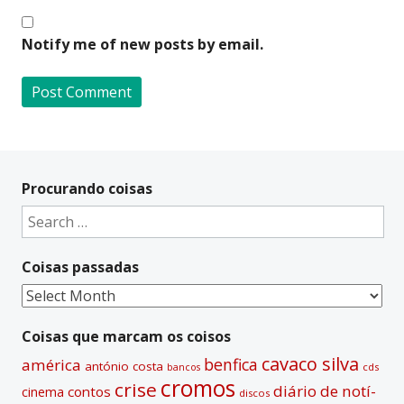
Notify me of new posts by email.
A
l
t
Procurando coisas
e
Search
r
for:
n
Coisas passadas
a
t
Coisas
i
passadas
v
Coisas que marcam os coisos
e
cavaco silva
benfica
américa
antónio costa
cds
bancos
:
cromos
crise
diário de notí­
contos
cinema
discos