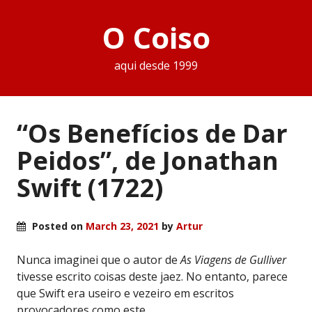
O Coiso
aqui desde 1999
“Os Benefícios de Dar
Peidos”, de Jonathan
Swift (1722)
Posted on
March 23, 2021
by
Artur
Nunca imaginei que o autor de
As Viagens de Gulliver
tivesse escrito coisas deste jaez. No entanto, parece
que Swift era useiro e vezeiro em escritos
provocadores como este.