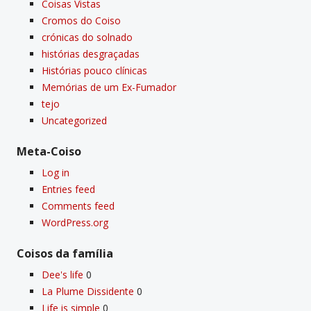
Coisas Vistas
Cromos do Coiso
crónicas do solnado
histórias desgraçadas
Histórias pouco clí­nicas
Memórias de um Ex-Fumador
tejo
Uncategorized
Meta-Coiso
Log in
Entries feed
Comments feed
WordPress.org
Coisos da famí­lia
Dee's life
0
La Plume Dissidente
0
Life is simple
0