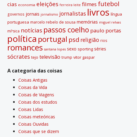
futebol
eleições
cias
filmes
economia
ferreira leite
livros
jornalistas
jornais
lí­ngua
governos
jornalismo
memórias
portuguesa
marcelo rebelo de sousa
miguel relvas
passos coelho
notí­cias
paulo portas
míºsica
polí­tica
portugal
psd
religião
rios
romances
sexo
séries
sporting
santana lopes
sócrates
televisão
tejo
vitor gaspar
trump
A categoria das coisas
Coisas Antigas
Coisas da Vida
Coisas de Viagens
Coisas dos estudos
Coisas Lidas
Coisas meteóricas
Coisas Ouvidas
Coisas que se dizem