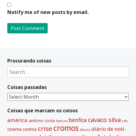
Notify me of new posts by email.
A
l
t
Procurando coisas
e
Search
r
for:
n
Coisas passadas
a
t
Coisas
i
passadas
v
Coisas que marcam os coisos
e
cavaco silva
benfica
américa
antónio costa
cds
bancos
:
cromos
crise
diário de notí­
contos
cinema
discos