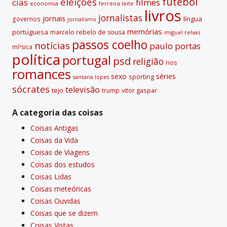
futebol
eleições
cias
filmes
economia
ferreira leite
livros
jornalistas
jornais
lí­ngua
governos
jornalismo
memórias
portuguesa
marcelo rebelo de sousa
miguel relvas
passos coelho
notí­cias
paulo portas
míºsica
polí­tica
portugal
psd
religião
rios
romances
sexo
séries
sporting
santana lopes
sócrates
televisão
tejo
vitor gaspar
trump
A categoria das coisas
Coisas Antigas
Coisas da Vida
Coisas de Viagens
Coisas dos estudos
Coisas Lidas
Coisas meteóricas
Coisas Ouvidas
Coisas que se dizem
Coisas Vistas