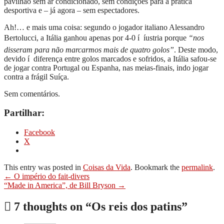
pavilhão sem ar condicionado, sem condições para a prática
desportiva e – já agora – sem espectadores.
Ah!… e mais uma coisa: segundo o jogador italiano Alessandro
Bertolucci, a Itália ganhou apenas por 4-0 í íustria porque
“nos
disseram para não marcarmos mais de quatro golos”
. Deste modo,
devido í diferença entre golos marcados e sofridos, a Itália safou-se
de jogar contra Portugal ou Espanha, nas meias-finais, indo jogar
contra a frágil Suíça.
Sem comentários.
Partilhar:
Facebook
X
This entry was posted in
Coisas da Vida
. Bookmark the
permalink
.
Post
←
O império do fait-divers
“Made in America”, de Bill Bryson
→
navigation
7 thoughts on “
Os reis dos patins
”