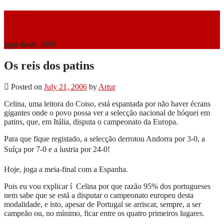
O Coiso
aqui desde 1999
Os reis dos patins
Posted on
July 21, 2006
by
Artur
Celina, uma leitora do Coiso, está espantada por não haver écrans
gigantes onde o povo possa ver a selecção nacional de hóquei em
patins, que, em Itália, disputa o campeonato da Europa.
Para que fique registado, a selecção derrotou Andorra por 3-0, a
Suíça por 7-0 e a íustria por 24-0!
Hoje, joga a meia-final com a Espanha.
Pois eu vou explicar í Celina por que razão 95% dos portugueses
nem sabe que se está a disputar o campeonato europeu desta
modalidade, e isto, apesar de Portugal se arriscar, sempre, a ser
campeão ou, no mínimo, ficar entre os quatro primeiros lugares.