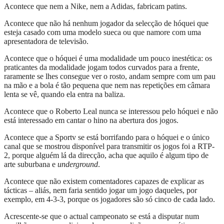
Acontece que nem a Nike, nem a Adidas, fabricam patins.
Acontece que não há nenhum jogador da selecção de hóquei que
esteja casado com uma modelo sueca ou que namore com uma
apresentadora de televisão.
Acontece que o hóquei é uma modalidade um pouco inestética: os
praticantes da modalidade jogam todos curvados para a frente,
raramente se lhes consegue ver o rosto, andam sempre com um pau
na mão e a bola é tão pequena que nem nas repetições em câmara
lenta se vê, quando ela entra na baliza.
Acontece que o Roberto Leal nunca se interessou pelo hóquei e não
está interessado em cantar o hino na abertura dos jogos.
Acontece que a Sportv se está borrifando para o hóquei e o único
canal que se mostrou disponível para transmitir os jogos foi a RTP-
2, porque alguém lá da direcção, acha que aquilo é algum tipo de
arte suburbana e
underground
.
Acontece que não existem comentadores capazes de explicar as
tácticas – aliás, nem faria sentido jogar um jogo daqueles, por
exemplo, em 4-3-3, porque os jogadores são só cinco de cada lado.
Acrescente-se que o actual campeonato se está a disputar num