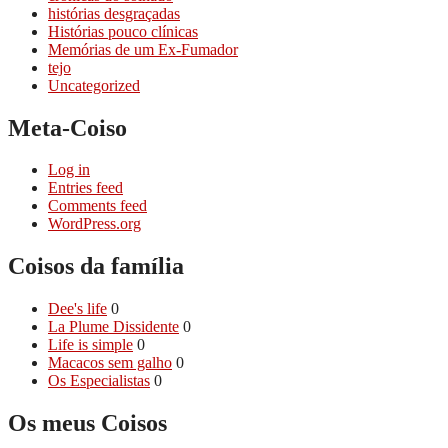
histórias desgraçadas
Histórias pouco clí­nicas
Memórias de um Ex-Fumador
tejo
Uncategorized
Meta-Coiso
Log in
Entries feed
Comments feed
WordPress.org
Coisos da famí­lia
Dee's life
0
La Plume Dissidente
0
Life is simple
0
Macacos sem galho
0
Os Especialistas
0
Os meus Coisos