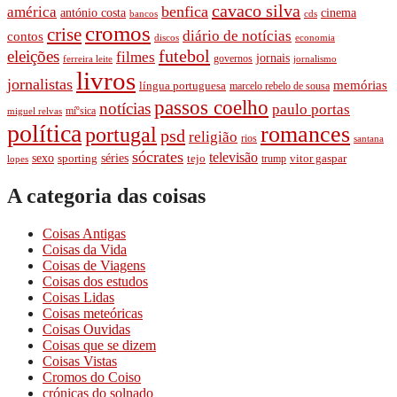
cavaco silva
benfica
américa
cinema
antónio costa
cds
bancos
cromos
crise
diário de notí­cias
contos
discos
economia
futebol
eleições
filmes
jornais
governos
ferreira leite
jornalismo
livros
jornalistas
memórias
lí­ngua portuguesa
marcelo rebelo de sousa
passos coelho
notí­cias
paulo portas
míºsica
miguel relvas
polí­tica
romances
portugal
psd
religião
rios
santana
sócrates
televisão
séries
sexo
sporting
tejo
trump
vitor gaspar
lopes
A categoria das coisas
Coisas Antigas
Coisas da Vida
Coisas de Viagens
Coisas dos estudos
Coisas Lidas
Coisas meteóricas
Coisas Ouvidas
Coisas que se dizem
Coisas Vistas
Cromos do Coiso
crónicas do solnado