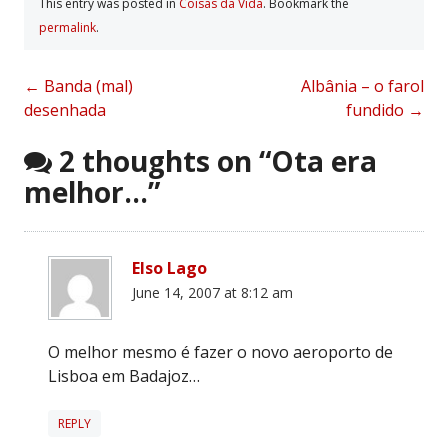
This entry was posted in
Coisas da Vida
. Bookmark the
permalink
.
Post
←
Banda (mal)
Albânia – o farol
desenhada
fundido
→
navigation
2 thoughts on “
Ota era
melhor…
”
Elso Lago
June 14, 2007 at 8:12 am
O melhor mesmo é fazer o novo aeroporto de
Lisboa em Badajoz…
REPLY