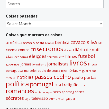
Search
r
for:
n
Coisas passadas
a
t
Coisas
i
passadas
v
Coisas que marcam os coisos
e
cavaco silva
benfica
américa
antónio costa
cds
bancos
:
cromos
crise
diário de notí­
contos
cinema
discos
futebol
eleições
cias
filmes
economia
ferreira leite
livros
jornalistas
jornais
lí­ngua
governos
jornalismo
memórias
portuguesa
marcelo rebelo de sousa
miguel relvas
passos coelho
notí­cias
paulo portas
míºsica
polí­tica
portugal
psd
religião
rios
romances
sexo
séries
sporting
santana lopes
sócrates
televisão
tejo
vitor gaspar
trump