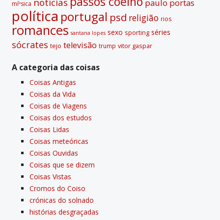
passos coelho
notí­cias
paulo portas
míºsica
polí­tica
portugal
psd
religião
rios
romances
sexo
séries
sporting
santana lopes
sócrates
televisão
tejo
vitor gaspar
trump
A categoria das coisas
Coisas Antigas
Coisas da Vida
Coisas de Viagens
Coisas dos estudos
Coisas Lidas
Coisas meteóricas
Coisas Ouvidas
Coisas que se dizem
Coisas Vistas
Cromos do Coiso
crónicas do solnado
histórias desgraçadas