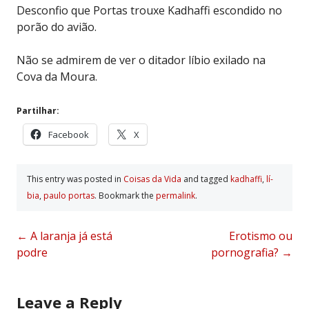
Desconfio que Portas trouxe Kadhaffi escondido no
porão do avião.
Não se admirem de ver o ditador líbio exilado na
Cova da Moura.
Partilhar:
Facebook
X
This entry was posted in
Coisas da Vida
and tagged
kadhaffi
,
lí­
bia
,
paulo portas
. Bookmark the
permalink
.
Post
←
A laranja já está
Erotismo ou
podre
pornografia?
→
navigation
Leave a Reply