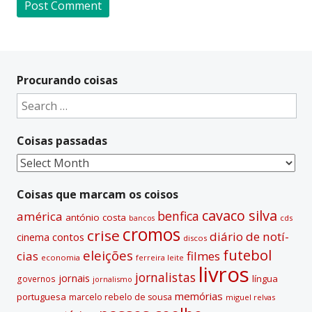
A
l
t
Procurando coisas
e
Search
r
for:
n
Coisas passadas
a
t
Coisas
i
passadas
v
Coisas que marcam os coisos
e
cavaco silva
benfica
américa
antónio costa
cds
bancos
:
cromos
crise
diário de notí­
contos
cinema
discos
futebol
eleições
cias
filmes
economia
ferreira leite
livros
jornalistas
jornais
lí­ngua
governos
jornalismo
memórias
portuguesa
marcelo rebelo de sousa
miguel relvas