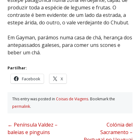
estepe patagónica numa zona verdejante, capaz de
produzir toda a espécie de legumes e frutas. O
contraste é bem evidente: de um lado da estrada, a
estepe árida, do outro, o vale verdejante do Chubut.
Em Gayman, parámos numa casa de chá, herança dos
antepassados galeses, para comer uns scones e
beber um chá.
Partilhar:
Facebook
X
This entry was posted in
Coisas de Viagens
. Bookmark the
permalink
.
Post
←
Península Valdez –
Colónia del
baleias e pinguins
Sacramento –
navigation
Portugal no Uruguai