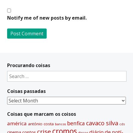
Notify me of new posts by email.
A
l
t
Procurando coisas
e
Search
r
for:
n
Coisas passadas
a
t
Coisas
i
passadas
v
Coisas que marcam os coisos
e
cavaco silva
benfica
américa
antónio costa
cds
bancos
:
cromos
crise
diário de notí­
contos
cinema
discos