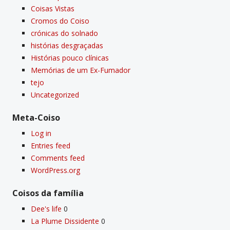
Coisas Vistas
Cromos do Coiso
crónicas do solnado
histórias desgraçadas
Histórias pouco clí­nicas
Memórias de um Ex-Fumador
tejo
Uncategorized
Meta-Coiso
Log in
Entries feed
Comments feed
WordPress.org
Coisos da famí­lia
Dee's life
0
La Plume Dissidente
0