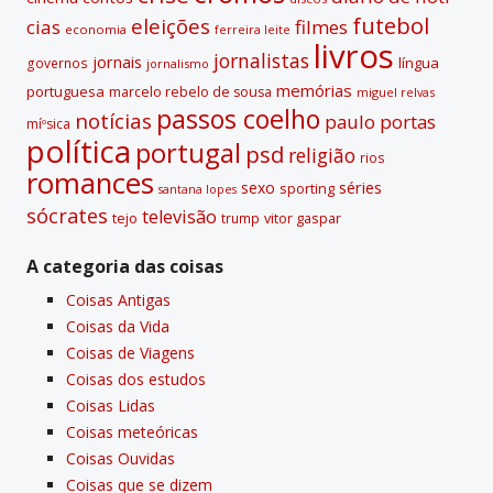
futebol
eleições
cias
filmes
economia
ferreira leite
livros
jornalistas
jornais
lí­ngua
governos
jornalismo
memórias
portuguesa
marcelo rebelo de sousa
miguel relvas
passos coelho
notí­cias
paulo portas
míºsica
polí­tica
portugal
psd
religião
rios
romances
sexo
séries
sporting
santana lopes
sócrates
televisão
tejo
vitor gaspar
trump
A categoria das coisas
Coisas Antigas
Coisas da Vida
Coisas de Viagens
Coisas dos estudos
Coisas Lidas
Coisas meteóricas
Coisas Ouvidas
Coisas que se dizem