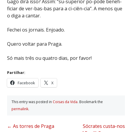
Gago dirá isso? Assim: “su-superior po-pode benefi-
ficiar de ver-bas-bas para a ci-ciên-cia”. A menos que
o diga a cantar.
Fechei os jornais. Enjoado.
Quero voltar para Praga.
Só mais três ou quatro dias, por favor!
Partilhar:
Facebook
X
This entry was posted in
Coisas da Vida
. Bookmark the
permalink
.
Post
←
As torres de Praga
Sócrates custa-nos