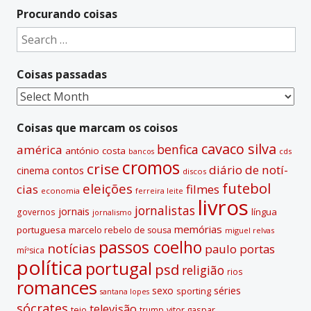
t
Procurando coisas
e
Search
r
for:
n
Coisas passadas
a
t
Coisas
i
passadas
v
Coisas que marcam os coisos
e
cavaco silva
benfica
américa
antónio costa
cds
bancos
:
cromos
crise
diário de notí­
contos
cinema
discos
futebol
eleições
cias
filmes
economia
ferreira leite
livros
jornalistas
jornais
lí­ngua
governos
jornalismo
memórias
portuguesa
marcelo rebelo de sousa
miguel relvas
passos coelho
notí­cias
paulo portas
míºsica
polí­tica
portugal
psd
religião
rios
romances
sexo
séries
sporting
santana lopes
sócrates
televisão
tejo
vitor gaspar
trump