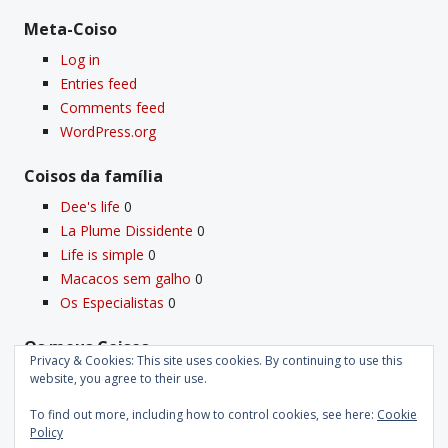
Meta-Coiso
Log in
Entries feed
Comments feed
WordPress.org
Coisos da famí­lia
Dee's life
0
La Plume Dissidente
0
Life is simple
0
Macacos sem galho
0
Os Especialistas
0
Os meus Coisos
Privacy & Cookies: This site uses cookies. By continuing to use this
Deus
0
website, you agree to their use.
Velho Coiso
0
To find out more, including how to control cookies, see here:
Cookie
Policy