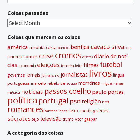
for:
n
Coisas passadas
a
t
Coisas
i
passadas
v
Coisas que marcam os coisos
e
cavaco silva
benfica
américa
antónio costa
cds
bancos
:
cromos
crise
diário de notí­
contos
cinema
discos
futebol
eleições
cias
filmes
economia
ferreira leite
livros
jornalistas
jornais
lí­ngua
governos
jornalismo
memórias
portuguesa
marcelo rebelo de sousa
miguel relvas
passos coelho
notí­cias
paulo portas
míºsica
polí­tica
portugal
psd
religião
rios
romances
sexo
séries
sporting
santana lopes
sócrates
televisão
tejo
vitor gaspar
trump
A categoria das coisas