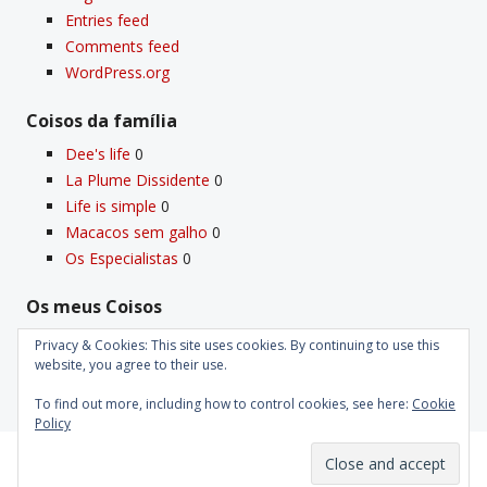
Entries feed
Comments feed
WordPress.org
Coisos da famí­lia
Dee's life
0
La Plume Dissidente
0
Life is simple
0
Macacos sem galho
0
Os Especialistas
0
Os meus Coisos
Deus
0
Privacy & Cookies: This site uses cookies. By continuing to use this
Velho Coiso
0
website, you agree to their use.
To find out more, including how to control cookies, see here:
Cookie
Policy
Proudly powered by WordPress
|
Theme: Kubrick 2014.