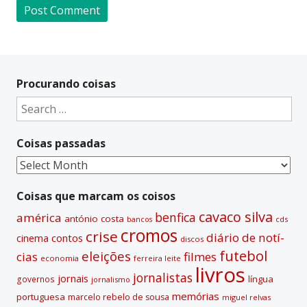
A
l
t
Procurando coisas
e
Search
r
for:
n
Coisas passadas
a
t
Coisas
i
passadas
v
Coisas que marcam os coisos
e
cavaco silva
benfica
américa
antónio costa
cds
bancos
:
cromos
crise
diário de notí­
contos
cinema
discos
futebol
eleições
cias
filmes
economia
ferreira leite
livros
jornalistas
jornais
lí­ngua
governos
jornalismo
memórias
portuguesa
marcelo rebelo de sousa
miguel relvas