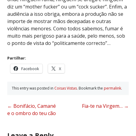
diz um “mother fucker” ou um “cock sucker”. Enfim, a
audiência a isso obriga, embora a produção não se
importe de mostrar mãos decepadas e outras
violências menores. Como todos sabemos, fumar é
muito mais perigoso para a saúde, pelo menos, sob
o ponto de vista do “politicamente correcto”…
Partilhar:
Facebook
X
This entry was posted in
Coisas Vistas
. Bookmark the
permalink
.
Post
←
Bonifácio, Camané
Fia-te na Virgem…
→
e o ombro do teu cão
navigation
Leave a Reply