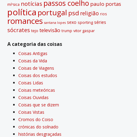
passos coelho
notí­cias
paulo portas
míºsica
polí­tica
portugal
psd
religião
rios
romances
sexo
séries
sporting
santana lopes
sócrates
televisão
tejo
vitor gaspar
trump
A categoria das coisas
Coisas Antigas
Coisas da Vida
Coisas de Viagens
Coisas dos estudos
Coisas Lidas
Coisas meteóricas
Coisas Ouvidas
Coisas que se dizem
Coisas Vistas
Cromos do Coiso
crónicas do solnado
histórias desgraçadas