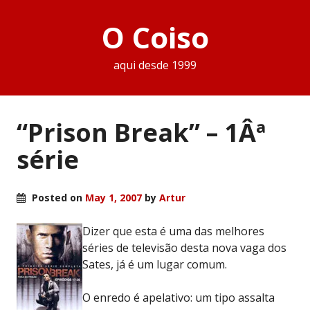
O Coiso
aqui desde 1999
“Prison Break” – 1Âª
série
Posted on
May 1, 2007
by
Artur
Dizer que esta é uma das melhores
séries de televisão desta nova vaga dos
Sates, já é um lugar comum.
O enredo é apelativo: um tipo assalta