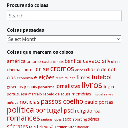
t
Procurando coisas
e
Search
r
for:
n
Coisas passadas
a
t
Coisas
i
passadas
v
Coisas que marcam os coisos
e
cavaco silva
benfica
américa
antónio costa
cds
bancos
:
cromos
crise
diário de notí­
contos
cinema
discos
futebol
eleições
cias
filmes
economia
ferreira leite
livros
jornalistas
jornais
lí­ngua
governos
jornalismo
memórias
portuguesa
marcelo rebelo de sousa
miguel relvas
passos coelho
notí­cias
paulo portas
míºsica
polí­tica
portugal
psd
religião
rios
romances
sexo
séries
sporting
santana lopes
sócrates
televisão
tejo
vitor gaspar
trump