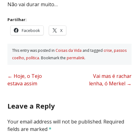
Não vai durar muito…
Partilhar:
Facebook
X
This entry was posted in
Coisas da Vida
and tagged
crise
,
passos
coelho
,
polí­tica
. Bookmark the
permalink
.
Post
←
Hoje, o Tejo
Vai mas é rachar
estava assim
lenha, ó Merkel
→
navigation
Leave a Reply
Your email address will not be published.
Required
fields are marked
*