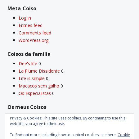
Meta-Coiso
Log in
Entries feed
Comments feed
WordPress.org
Coisos da famí­lia
Dee's life
0
La Plume Dissidente
0
Life is simple
0
Macacos sem galho
0
Os Especialistas
0
Os meus Coisos
Deus
0
Privacy & Cookies: This site uses cookies. By continuing to use this
Velho Coiso
0
website, you agree to their use.
To find out more, including how to control cookies, see here:
Cookie