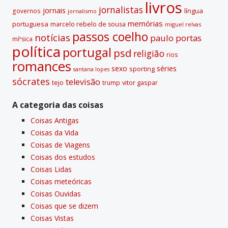
livros
jornalistas
jornais
lí­ngua
governos
jornalismo
memórias
portuguesa
marcelo rebelo de sousa
miguel relvas
passos coelho
notí­cias
paulo portas
míºsica
polí­tica
portugal
psd
religião
rios
romances
sexo
séries
sporting
santana lopes
sócrates
televisão
tejo
vitor gaspar
trump
A categoria das coisas
Coisas Antigas
Coisas da Vida
Coisas de Viagens
Coisas dos estudos
Coisas Lidas
Coisas meteóricas
Coisas Ouvidas
Coisas que se dizem
Coisas Vistas