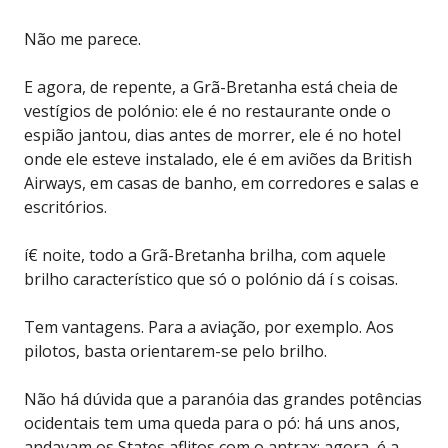
Não me parece.
E agora, de repente, a Grã-Bretanha está cheia de
vestígios de polónio: ele é no restaurante onde o
espião jantou, dias antes de morrer, ele é no hotel
onde ele esteve instalado, ele é em aviões da British
Airways, em casas de banho, em corredores e salas e
escritórios.
í€ noite, todo a Grã-Bretanha brilha, com aquele
brilho característico que só o polónio dá í s coisas.
Tem vantagens. Para a aviação, por exemplo. Aos
pilotos, basta orientarem-se pelo brilho.
Não há dúvida que a paranóia das grandes potências
ocidentais tem uma queda para o pó: há uns anos,
andavam os States aflitos com o antrax; agora, é a