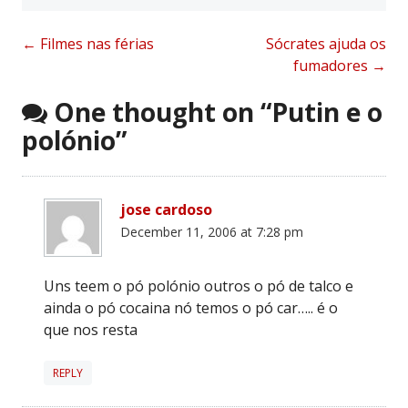
Post
←
Filmes nas férias
Sócrates ajuda os
fumadores
→
navigation
One thought on “
Putin e o
polónio
”
jose cardoso
December 11, 2006 at 7:28 pm
Uns teem o pó polónio outros o pó de talco e
ainda o pó cocaina nó temos o pó car….. é o
que nos resta
REPLY