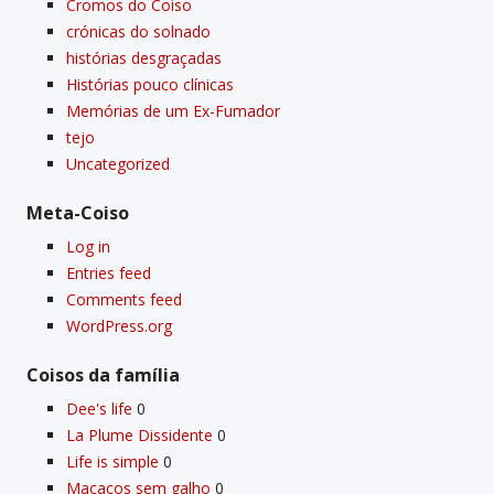
Cromos do Coiso
crónicas do solnado
histórias desgraçadas
Histórias pouco clí­nicas
Memórias de um Ex-Fumador
tejo
Uncategorized
Meta-Coiso
Log in
Entries feed
Comments feed
WordPress.org
Coisos da famí­lia
Dee's life
0
La Plume Dissidente
0
Life is simple
0
Macacos sem galho
0