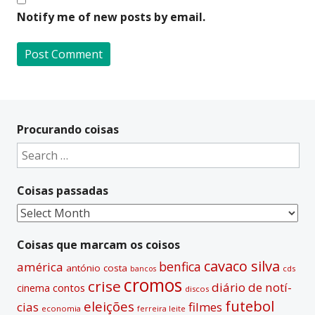
Notify me of new posts by email.
A
l
t
Procurando coisas
e
Search
r
for:
n
Coisas passadas
a
t
Coisas
i
passadas
v
Coisas que marcam os coisos
e
cavaco silva
benfica
américa
antónio costa
cds
bancos
:
cromos
crise
diário de notí­
contos
cinema
discos
futebol
eleições
cias
filmes
economia
ferreira leite