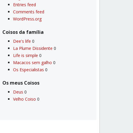
Entries feed
Comments feed
WordPress.org
Coisos da famí­lia
Dee's life
0
La Plume Dissidente
0
Life is simple
0
Macacos sem galho
0
Os Especialistas
0
Os meus Coisos
Deus
0
Velho Coiso
0