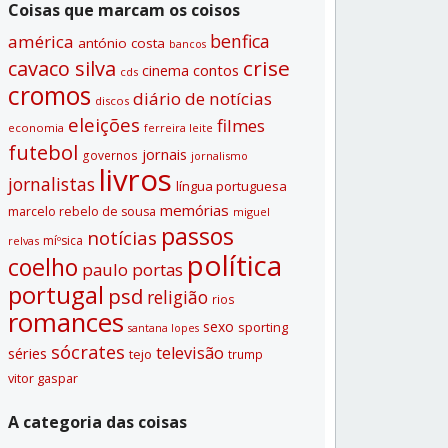
Coisas que marcam os coisos
benfica
américa
antónio costa
bancos
crise
cavaco silva
contos
cinema
cds
cromos
diário de notí­cias
discos
eleições
filmes
economia
ferreira leite
futebol
jornais
governos
jornalismo
livros
jornalistas
lí­ngua portuguesa
memórias
marcelo rebelo de sousa
miguel
passos
notí­cias
míºsica
relvas
polí­tica
coelho
paulo portas
portugal
psd
religião
rios
romances
sexo
sporting
santana lopes
sócrates
televisão
séries
tejo
trump
vitor gaspar
A categoria das coisas