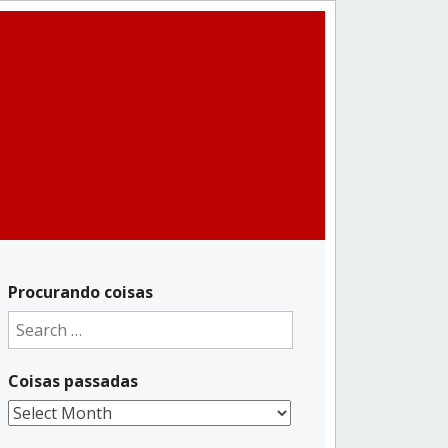
Procurando coisas
Search
for:
Coisas passadas
Coisas
passadas