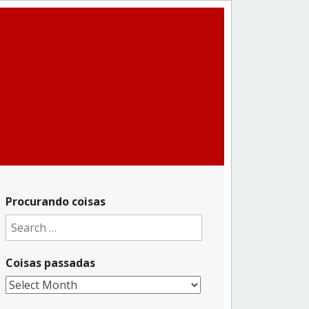
Procurando coisas
Search
for:
Coisas passadas
Coisas
passadas