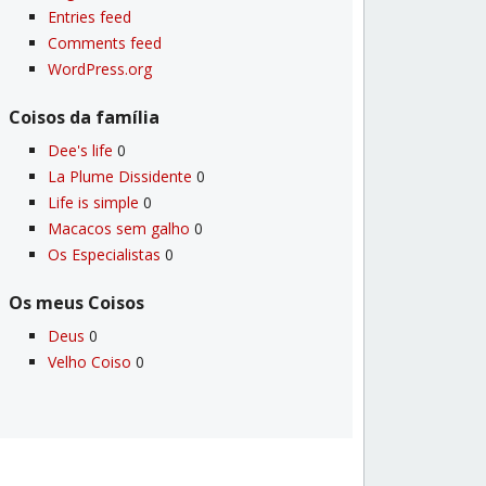
Entries feed
Comments feed
WordPress.org
Coisos da famí­lia
Dee's life
0
La Plume Dissidente
0
Life is simple
0
Macacos sem galho
0
Os Especialistas
0
Os meus Coisos
Deus
0
Velho Coiso
0