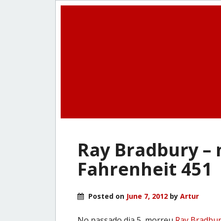
Ray Bradbury – 
Fahrenheit 451
Posted on
June 7, 2012
by
Artur
No passado dia 5, morreu
Ray Bradbu