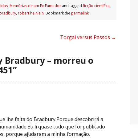
Lidas
,
Memórias de um Ex-Fumador
and tagged
ficção cientí­fica
,
 bradbury
,
robert heinlein
. Bookmark the
permalink
.
Torgal versus Passos
→
y Bradbury – morreu o
451
”
ue lhe falta do Bradbury.Porque descobrirá a
humanidade.Eu li quase tudo que foi publicado
vros, porque ajudaram a minha formação.