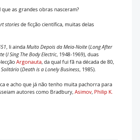
ral que as grandes obras nasceram?
rt stories
de ficção científica, muitas delas
451
, li ainda
Muito Depois da Meia-Noite
(
Long After
te
(
I Sing The Body Electric
, 1948-1969), duas
olecção
Argonauta
, da qual fui fã na década de 80,
Solitário
(
Death is a Lonely Business
, 1985).
ífica e acho que já não tenho muita pachorra para
scasseiam autores como Bradbury,
Asimov
,
Philip K.