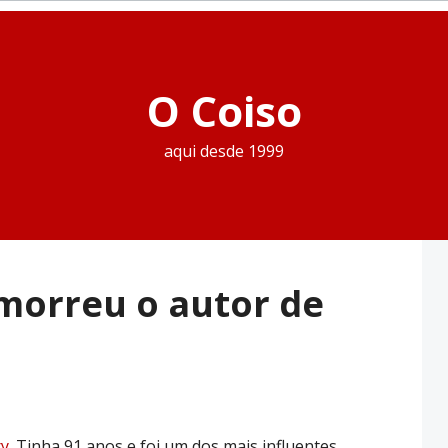
O Coiso
aqui desde 1999
morreu o autor de
ry
. Tinha 91 anos e foi um dos mais influentes