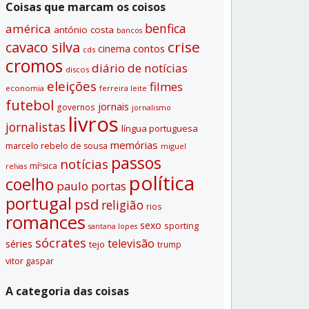
Coisas que marcam os coisos
benfica
américa
antónio costa
bancos
crise
cavaco silva
contos
cinema
cds
cromos
diário de notí­cias
discos
eleições
filmes
economia
ferreira leite
futebol
jornais
governos
jornalismo
livros
jornalistas
lí­ngua portuguesa
memórias
marcelo rebelo de sousa
miguel
passos
notí­cias
míºsica
relvas
polí­tica
coelho
paulo portas
portugal
psd
religião
rios
romances
sexo
sporting
santana lopes
sócrates
televisão
séries
tejo
trump
vitor gaspar
A categoria das coisas