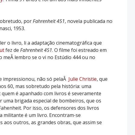
sobretudo, por
Fahrenheit 451
, novela publicada no
asci, 1953.
ler o livro, li a adaptação cinematográfica que
ut
fez de
Fahrenheit 451
. O filme foi estreado em
o meÂ lembro se o vi no Estúdio 444 ou no
me impressionou, não só pelaÂ
Julie Christie
, que
os 60, mas sobretudo pela história: uma
s; quem é apanhado com livros é severamente
or uma brigada especial de bombeiros, que os
henheit. Por isso, os defensores dos livros
 militante é um livro. Encontram-se
 aos outros, as grandes obras, que assim se