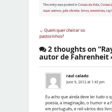
This entry was posted in
Coisas da Vida
,
Coisas 
isaac asimov
,
julie christie
,
livros
,
memórias
,
ray
Post
←
Quem quer cheirar os
pastorinhos?
navigation
2 thoughts on “
Ra
autor de Fahrenheit 
raul calado
June 9, 2012 at 1:43 pm
Eu acho que ainda deve ler tudo o q
poesia, a imaginação, o humor e a 
em português, e reli vários dos li