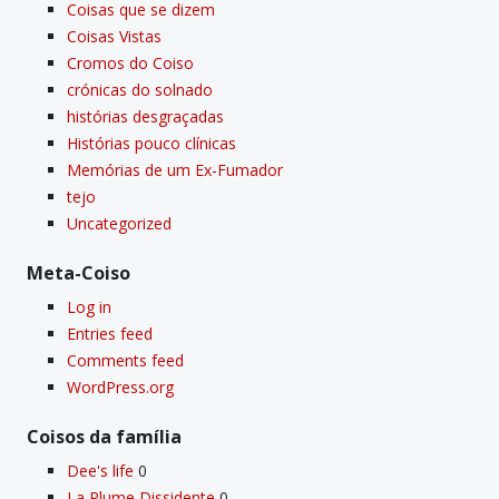
Coisas que se dizem
Coisas Vistas
Cromos do Coiso
crónicas do solnado
histórias desgraçadas
Histórias pouco clí­nicas
Memórias de um Ex-Fumador
tejo
Uncategorized
Meta-Coiso
Log in
Entries feed
Comments feed
WordPress.org
Coisos da famí­lia
Dee's life
0
La Plume Dissidente
0