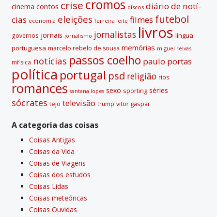
cromos
crise
diário de notí­
contos
cinema
discos
futebol
eleições
cias
filmes
economia
ferreira leite
livros
jornalistas
jornais
lí­ngua
governos
jornalismo
memórias
portuguesa
marcelo rebelo de sousa
miguel relvas
passos coelho
notí­cias
paulo portas
míºsica
polí­tica
portugal
psd
religião
rios
romances
sexo
séries
sporting
santana lopes
sócrates
televisão
tejo
vitor gaspar
trump
A categoria das coisas
Coisas Antigas
Coisas da Vida
Coisas de Viagens
Coisas dos estudos
Coisas Lidas
Coisas meteóricas
Coisas Ouvidas