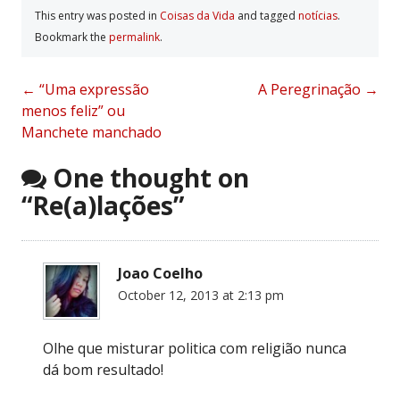
This entry was posted in
Coisas da Vida
and tagged
notí­cias
.
Bookmark the
permalink
.
Post
←
“Uma expressão
A Peregrinação
→
menos feliz” ou
navigation
Manchete manchado
One thought on
“
Re(a)lações
”
Joao Coelho
October 12, 2013 at 2:13 pm
Olhe que misturar politica com religião nunca
dá bom resultado!