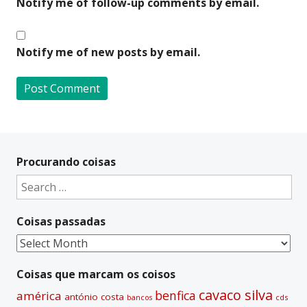
Notify me of follow-up comments by email.
Notify me of new posts by email.
A
l
t
Procurando coisas
e
Search
r
for:
n
Coisas passadas
a
t
Coisas
i
passadas
v
Coisas que marcam os coisos
e
cavaco silva
benfica
américa
antónio costa
cds
bancos
: