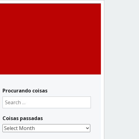
Procurando coisas
Search
for:
Coisas passadas
Coisas
passadas