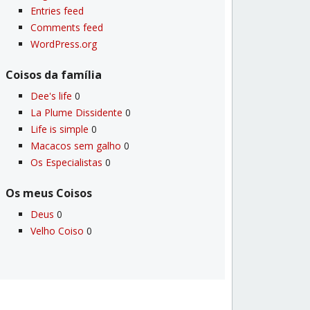
Entries feed
Comments feed
WordPress.org
Coisos da famí­lia
Dee's life
0
La Plume Dissidente
0
Life is simple
0
Macacos sem galho
0
Os Especialistas
0
Os meus Coisos
Deus
0
Velho Coiso
0