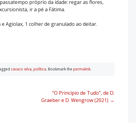
assatempo próprio da idade: regar as flores,
ursionista, ir a pé a Fátima.
e Agiolax, 1 colher de granulado ao deitar.
tagged
cavaco silva
,
polí­tica
. Bookmark the
permalink
.
“O Princípio de Tudo”, de D.
Graeber e D. Wengrow (2021)
→