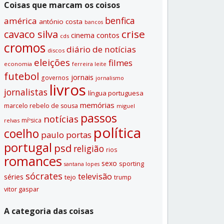
Coisas que marcam os coisos
benfica
américa
antónio costa
bancos
crise
cavaco silva
contos
cinema
cds
cromos
diário de notí­cias
discos
eleições
filmes
economia
ferreira leite
futebol
jornais
governos
jornalismo
livros
jornalistas
lí­ngua portuguesa
memórias
marcelo rebelo de sousa
miguel
passos
notí­cias
míºsica
relvas
polí­tica
coelho
paulo portas
portugal
psd
religião
rios
romances
sexo
sporting
santana lopes
sócrates
televisão
séries
tejo
trump
vitor gaspar
A categoria das coisas