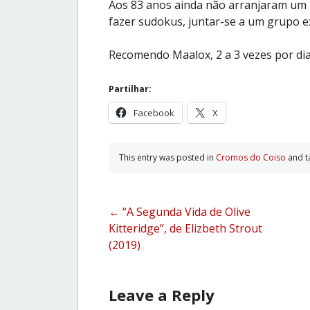
Aos 83 anos ainda não arranjaram um p
fazer sudokus, juntar-se a um grupo exc
Recomendo Maalox, 2 a 3 vezes por dia 
Partilhar:
Facebook
X
This entry was posted in
Cromos do Coiso
and 
Post
←
“A Segunda Vida de Olive
Kitteridge”, de Elizbeth Strout
navigation
(2019)
Leave a Reply