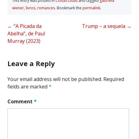
This entry was posted in
Coisas Lidas
and tagged
gabriela
wiener
,
livros
,
romances
. Bookmark the
permalink
.
Post
←
“A Picada da
Trump – a sequela
→
Abelha”, de Paul
navigation
Murray (2023)
Leave a Reply
Your email address will not be published.
Required
fields are marked
*
Comment
*