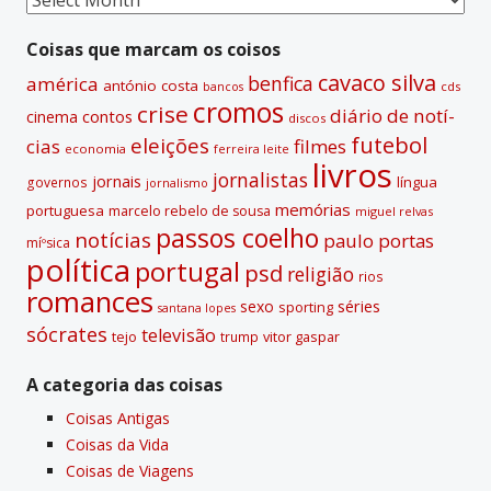
i
passadas
v
Coisas que marcam os coisos
e
cavaco silva
benfica
américa
antónio costa
cds
bancos
:
cromos
crise
diário de notí­
contos
cinema
discos
futebol
eleições
cias
filmes
economia
ferreira leite
livros
jornalistas
jornais
lí­ngua
governos
jornalismo
memórias
portuguesa
marcelo rebelo de sousa
miguel relvas
passos coelho
notí­cias
paulo portas
míºsica
polí­tica
portugal
psd
religião
rios
romances
sexo
séries
sporting
santana lopes
sócrates
televisão
tejo
vitor gaspar
trump
A categoria das coisas
Coisas Antigas
Coisas da Vida
Coisas de Viagens