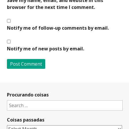
Save my name, email, and website in this
browser for the next time I comment.
Notify me of follow-up comments by email.
Notify me of new posts by email.
A
l
t
Procurando coisas
e
Search
r
for:
n
Coisas passadas
a
t
Coisas