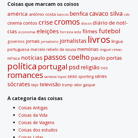
v
Coisas que marcam os coisos
e
cavaco silva
benfica
américa
antónio costa
cds
bancos
:
cromos
crise
diário de notí­
contos
cinema
discos
futebol
eleições
cias
filmes
economia
ferreira leite
livros
jornalistas
jornais
lí­ngua
governos
jornalismo
memórias
portuguesa
marcelo rebelo de sousa
miguel relvas
passos coelho
notí­cias
paulo portas
míºsica
polí­tica
portugal
psd
religião
rios
romances
sexo
séries
sporting
santana lopes
sócrates
televisão
tejo
vitor gaspar
trump
A categoria das coisas
Coisas Antigas
Coisas da Vida
Coisas de Viagens
Coisas dos estudos
Coisas Lidas