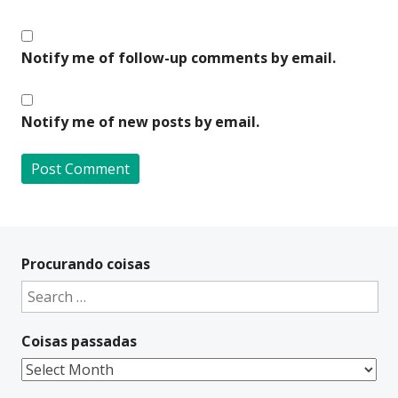
Notify me of follow-up comments by email.
Notify me of new posts by email.
A
l
t
Procurando coisas
e
Search
r
for:
n
Coisas passadas
a
t
Coisas
i
passadas