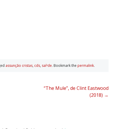
ged
assunção cristas
,
cds
,
saíºde
. Bookmark the
permalink
.
“The Mule”, de Clint Eastwood
(2018)
→