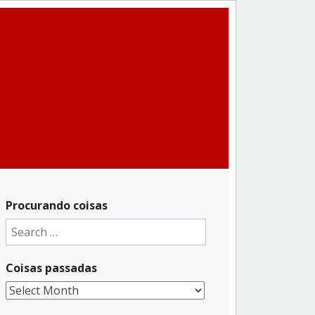
Procurando coisas
Search
for:
Coisas passadas
Coisas
passadas