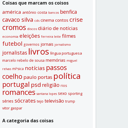
Coisas que marcam os coisos
benfica
américa
antónio costa
bancos
crise
cavaco silva
contos
cinema
cds
cromos
diário de notí­cias
discos
eleições
filmes
economia
ferreira leite
futebol
jornais
governos
jornalismo
livros
jornalistas
lí­ngua portuguesa
memórias
marcelo rebelo de sousa
miguel
passos
notí­cias
míºsica
relvas
polí­tica
coelho
paulo portas
portugal
psd
religião
rios
romances
sexo
sporting
santana lopes
sócrates
televisão
séries
tejo
trump
vitor gaspar
A categoria das coisas