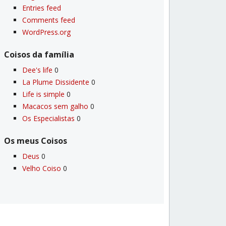
Entries feed
Comments feed
WordPress.org
Coisos da famí­lia
Dee's life
0
La Plume Dissidente
0
Life is simple
0
Macacos sem galho
0
Os Especialistas
0
Os meus Coisos
Deus
0
Velho Coiso
0