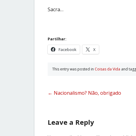
Sacra…
Partilhar:
Facebook
X
This entry was posted in
Coisas da Vida
and tag
Post
←
Nacionalismo? Não, obrigado
navigation
Leave a Reply