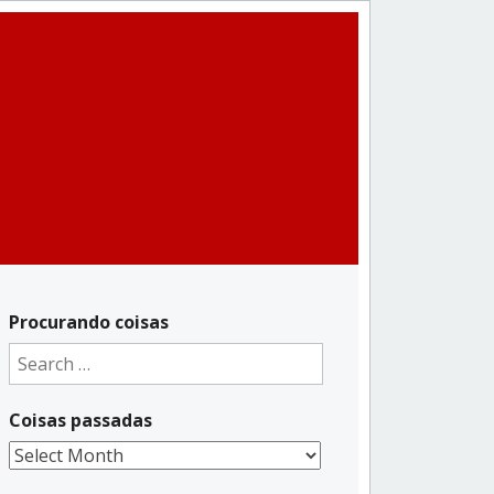
Procurando coisas
Search
for:
Coisas passadas
Coisas
passadas