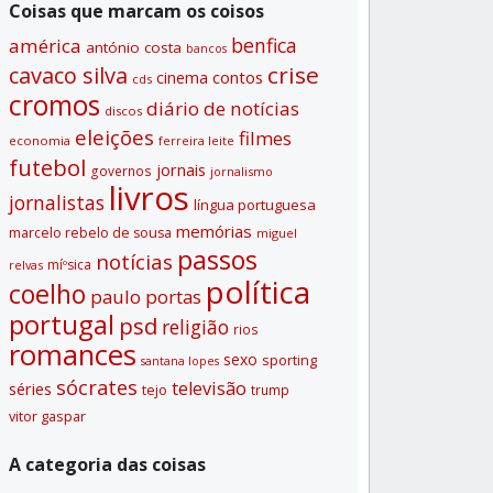
Coisas que marcam os coisos
benfica
américa
antónio costa
bancos
crise
cavaco silva
contos
cinema
cds
cromos
diário de notí­cias
discos
eleições
filmes
economia
ferreira leite
futebol
jornais
governos
jornalismo
livros
jornalistas
lí­ngua portuguesa
memórias
marcelo rebelo de sousa
miguel
passos
notí­cias
míºsica
relvas
polí­tica
coelho
paulo portas
portugal
psd
religião
rios
romances
sexo
sporting
santana lopes
sócrates
televisão
séries
tejo
trump
vitor gaspar
A categoria das coisas