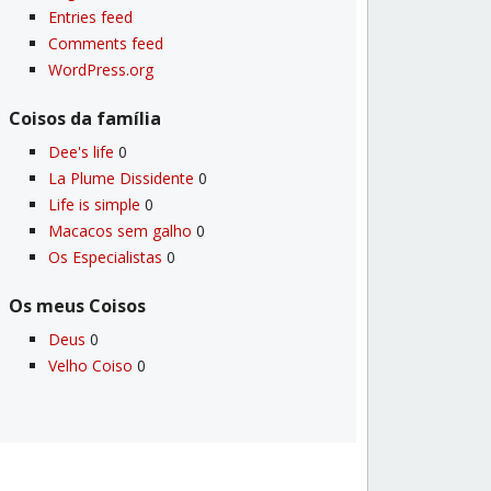
Entries feed
Comments feed
WordPress.org
Coisos da famí­lia
Dee's life
0
La Plume Dissidente
0
Life is simple
0
Macacos sem galho
0
Os Especialistas
0
Os meus Coisos
Deus
0
Velho Coiso
0