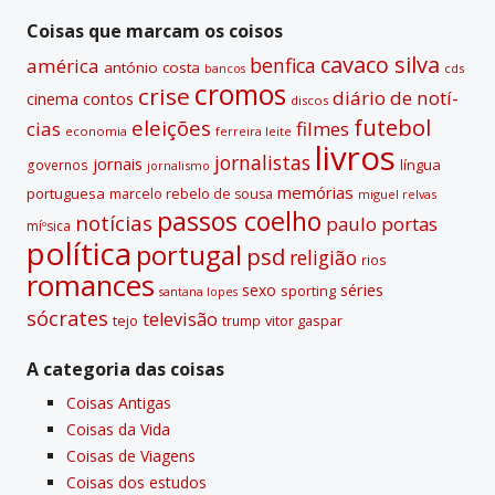
i
passadas
v
Coisas que marcam os coisos
e
cavaco silva
benfica
américa
antónio costa
cds
bancos
:
cromos
crise
diário de notí­
contos
cinema
discos
futebol
eleições
cias
filmes
economia
ferreira leite
livros
jornalistas
jornais
lí­ngua
governos
jornalismo
memórias
portuguesa
marcelo rebelo de sousa
miguel relvas
passos coelho
notí­cias
paulo portas
míºsica
polí­tica
portugal
psd
religião
rios
romances
sexo
séries
sporting
santana lopes
sócrates
televisão
tejo
vitor gaspar
trump
A categoria das coisas
Coisas Antigas
Coisas da Vida
Coisas de Viagens
Coisas dos estudos