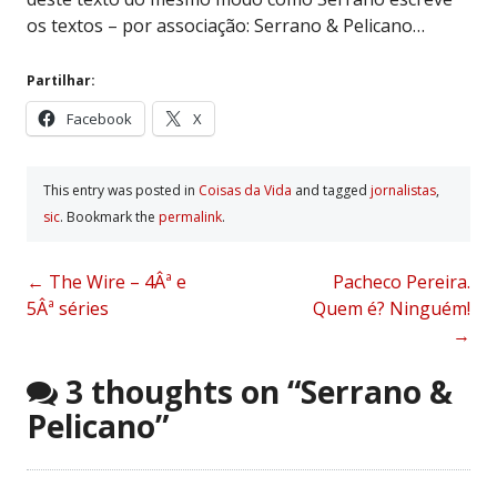
os textos – por associação: Serrano & Pelicano…
Partilhar:
Facebook
X
This entry was posted in
Coisas da Vida
and tagged
jornalistas
,
sic
. Bookmark the
permalink
.
Post
←
The Wire – 4Âª e
Pacheco Pereira.
5Âª séries
Quem é? Ninguém!
navigation
→
3 thoughts on “
Serrano &
Pelicano
”