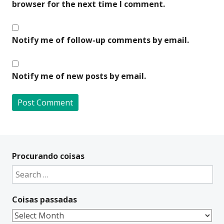
browser for the next time I comment.
Notify me of follow-up comments by email.
Notify me of new posts by email.
A
l
t
Procurando coisas
e
Search
r
for:
n
Coisas passadas
a
t
Coisas