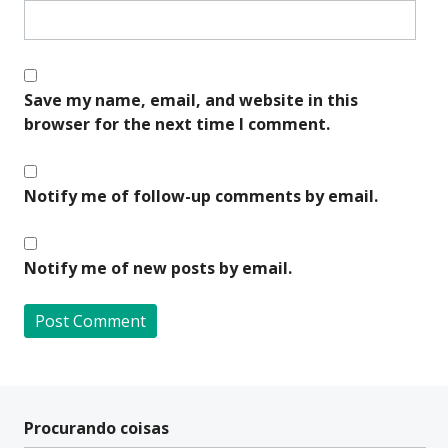
Save my name, email, and website in this
browser for the next time I comment.
Notify me of follow-up comments by email.
Notify me of new posts by email.
A
l
t
Procurando coisas
e