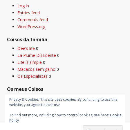
Log in
Entries feed
Comments feed
WordPress.org
Coisos da famí­lia
Dee's life
0
La Plume Dissidente
0
Life is simple
0
Macacos sem galho
0
Os Especialistas
0
Os meus Coisos
Deus
0
Privacy & Cookies: This site uses cookies. By continuing to use this
website, you agree to their use.
Velho Coiso
0
To find out more, including how to control cookies, see here:
Cookie
Policy