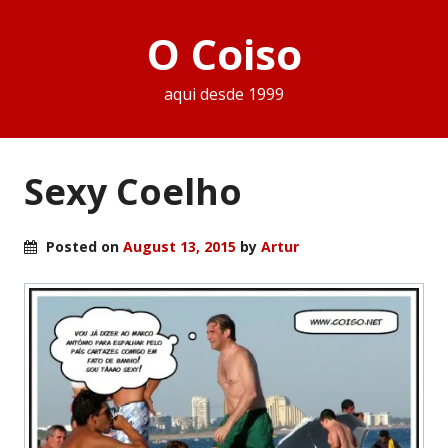
O Coiso
aqui desde 1999
Sexy Coelho
Posted on
August 13, 2015
by
Artur