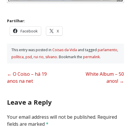
Partilhar:
Facebook
X
This entry was posted in
Coisas da Vida
and tagged
parlamento
,
polí­tica
,
psd
,
rui rio
,
silvano
. Bookmark the
permalink
.
Post
←
O Coiso – há 19
White Album – 50
anos na net
anos!
→
navigation
Leave a Reply
Your email address will not be published.
Required
fields are marked
*