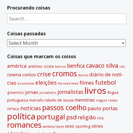
t
Procurando coisas
e
Search
r
for:
n
Coisas passadas
a
t
Coisas
i
passadas
v
Coisas que marcam os coisos
e
cavaco silva
benfica
américa
antónio costa
cds
bancos
:
cromos
crise
diário de notí­
contos
cinema
discos
futebol
eleições
cias
filmes
economia
ferreira leite
livros
jornalistas
jornais
lí­ngua
governos
jornalismo
memórias
portuguesa
marcelo rebelo de sousa
miguel relvas
passos coelho
notí­cias
paulo portas
míºsica
polí­tica
portugal
psd
religião
rios
romances
sexo
séries
sporting
santana lopes