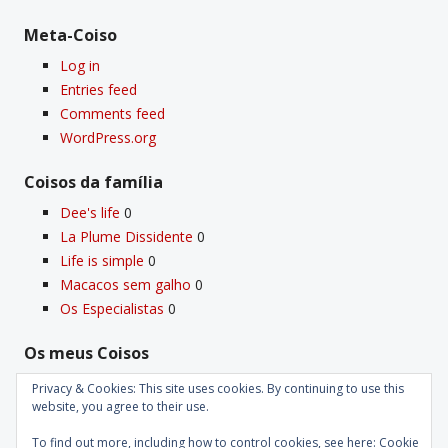
Meta-Coiso
Log in
Entries feed
Comments feed
WordPress.org
Coisos da famí­lia
Dee's life
0
La Plume Dissidente
0
Life is simple
0
Macacos sem galho
0
Os Especialistas
0
Os meus Coisos
Deus
0
Privacy & Cookies: This site uses cookies. By continuing to use this
Velho Coiso
0
website, you agree to their use.
To find out more, including how to control cookies, see here:
Cookie