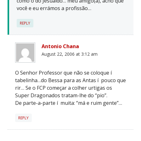
como o do Jesualdo… meu amigo(a), acho que
você e eu errámos a profissão…
REPLY
Antonio Chana
August 22, 2006 at 3:12 am
O Senhor Professor que não se coloque í
tabelinha…do Bessa para as Antas í pouco que
rir… Se o FCP começar a colher urtigas os
Super Dragonados tratam-lhe do “pio”.
De parte-a-parte í muita: “má e ruim gente”…
REPLY