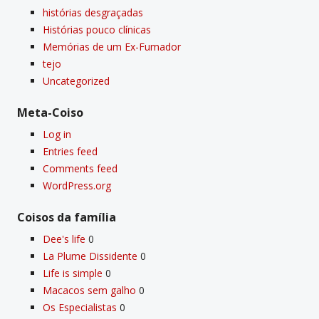
histórias desgraçadas
Histórias pouco clí­nicas
Memórias de um Ex-Fumador
tejo
Uncategorized
Meta-Coiso
Log in
Entries feed
Comments feed
WordPress.org
Coisos da famí­lia
Dee's life
0
La Plume Dissidente
0
Life is simple
0
Macacos sem galho
0
Os Especialistas
0