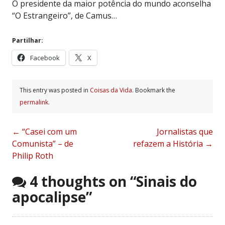
O presidente da maior potência do mundo aconselha
“O Estrangeiro”, de Camus…
Partilhar:
Facebook
X
This entry was posted in
Coisas da Vida
. Bookmark the
permalink
.
Post
←
“Casei com um
Jornalistas que
Comunista” – de
refazem a História
→
navigation
Philip Roth
4 thoughts on “
Sinais do
apocalipse
”