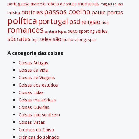
memórias
portuguesa
marcelo rebelo de sousa
miguel relvas
passos coelho
notí­cias
paulo portas
míºsica
polí­tica
portugal
psd
religião
rios
romances
sexo
séries
sporting
santana lopes
sócrates
televisão
tejo
vitor gaspar
trump
A categoria das coisas
Coisas Antigas
Coisas da Vida
Coisas de Viagens
Coisas dos estudos
Coisas Lidas
Coisas meteóricas
Coisas Ouvidas
Coisas que se dizem
Coisas Vistas
Cromos do Coiso
crónicas do solnado