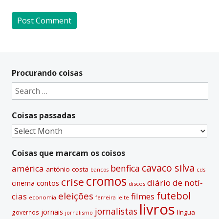
A
l
t
Procurando coisas
e
Search
r
for:
n
Coisas passadas
a
t
Coisas
i
passadas
v
Coisas que marcam os coisos
e
cavaco silva
benfica
américa
antónio costa
cds
bancos
:
cromos
crise
diário de notí­
contos
cinema
discos
futebol
eleições
cias
filmes
economia
ferreira leite
livros
jornalistas
jornais
lí­ngua
governos
jornalismo