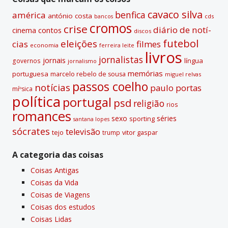
e
cavaco silva
benfica
américa
antónio costa
cds
bancos
:
cromos
crise
diário de notí­
contos
cinema
discos
futebol
eleições
cias
filmes
economia
ferreira leite
livros
jornalistas
jornais
lí­ngua
governos
jornalismo
memórias
portuguesa
marcelo rebelo de sousa
miguel relvas
passos coelho
notí­cias
paulo portas
míºsica
polí­tica
portugal
psd
religião
rios
romances
sexo
séries
sporting
santana lopes
sócrates
televisão
tejo
vitor gaspar
trump
A categoria das coisas
Coisas Antigas
Coisas da Vida
Coisas de Viagens
Coisas dos estudos
Coisas Lidas