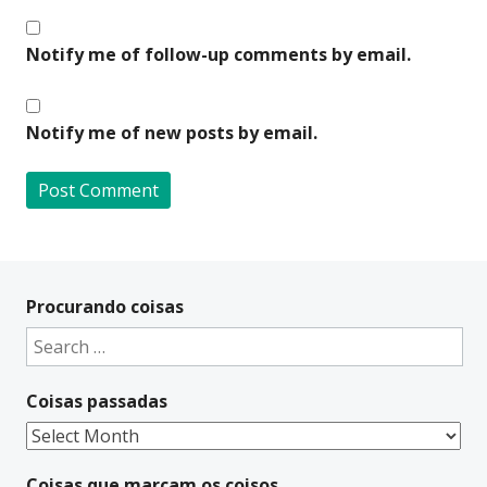
Notify me of follow-up comments by email.
Notify me of new posts by email.
A
l
t
Procurando coisas
e
Search
r
for:
n
Coisas passadas
a
t
Coisas
i
passadas
v
Coisas que marcam os coisos