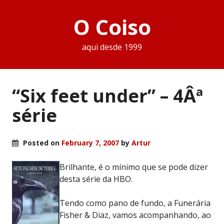
O Coiso
aqui desde 1999
“Six feet under” – 4Âª
série
Posted on
February 7, 2007
by
Artur
Brilhante, é o mínimo que se pode dizer
desta série da HBO.
Tendo como pano de fundo, a Funerária
Fisher & Diaz, vamos acompanhando, ao