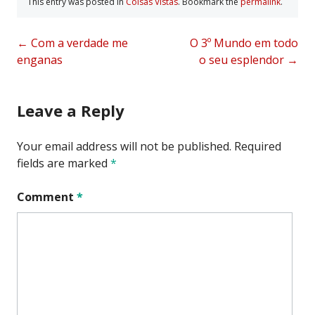
This entry was posted in
Coisas Vistas
. Bookmark the
permalink
.
Post
←
Com a verdade me
O 3º Mundo em todo
enganas
o seu esplendor
→
navigation
Leave a Reply
Your email address will not be published.
Required
fields are marked
*
Comment
*