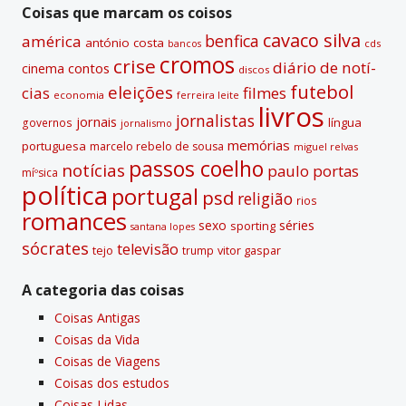
v
Coisas que marcam os coisos
e
cavaco silva
benfica
américa
antónio costa
cds
bancos
:
cromos
crise
diário de notí­
contos
cinema
discos
futebol
eleições
cias
filmes
economia
ferreira leite
livros
jornalistas
jornais
lí­ngua
governos
jornalismo
memórias
portuguesa
marcelo rebelo de sousa
miguel relvas
passos coelho
notí­cias
paulo portas
míºsica
polí­tica
portugal
psd
religião
rios
romances
sexo
séries
sporting
santana lopes
sócrates
televisão
tejo
vitor gaspar
trump
A categoria das coisas
Coisas Antigas
Coisas da Vida
Coisas de Viagens
Coisas dos estudos
Coisas Lidas