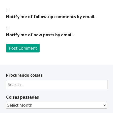
Notify me of follow-up comments by email.
Notify me of new posts by email.
A
l
t
Procurando coisas
e
Search
r
for:
n
Coisas passadas
a
t
Coisas
i
passadas