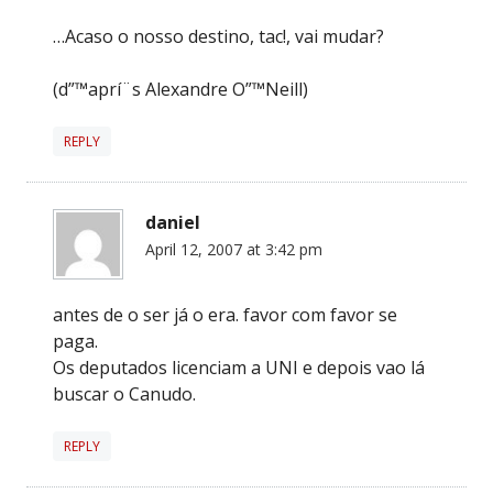
…Acaso o nosso destino, tac!, vai mudar?
(d”™aprí¨s Alexandre O”™Neill)
REPLY
daniel
April 12, 2007 at 3:42 pm
antes de o ser já o era. favor com favor se
paga.
Os deputados licenciam a UNI e depois vao lá
buscar o Canudo.
REPLY