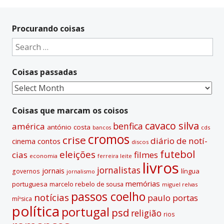
A
l
t
Procurando coisas
e
Search
r
for:
n
Coisas passadas
a
t
Coisas
i
passadas
v
Coisas que marcam os coisos
e
cavaco silva
benfica
américa
antónio costa
cds
bancos
:
cromos
crise
diário de notí­
contos
cinema
discos
futebol
eleições
cias
filmes
economia
ferreira leite
livros
jornalistas
jornais
lí­ngua
governos
jornalismo
memórias
portuguesa
marcelo rebelo de sousa
miguel relvas
passos coelho
notí­cias
paulo portas
míºsica
polí­tica
portugal
psd
religião
rios