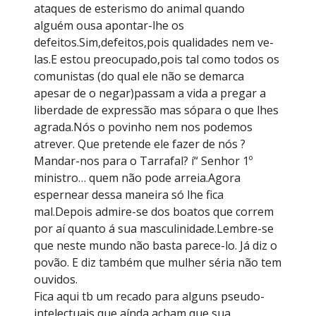
ataques de esterismo do animal quando
alguém ousa apontar-lhe os
defeitos.Sim,defeitos,pois qualidades nem ve-
las.E estou preocupado,pois tal como todos os
comunistas (do qual ele não se demarca
apesar de o negar)passam a vida a pregar a
liberdade de expressão mas sópara o que lhes
agrada.Nós o povinho nem nos podemos
atrever. Que pretende ele fazer de nós ?
Mandar-nos para o Tarrafal? í“ Senhor 1º
ministro… quem não pode arreia.Agora
espernear dessa maneira só lhe fica
mal.Depois admire-se dos boatos que correm
por aí quanto á sua masculinidade.Lembre-se
que neste mundo não basta parece-lo. Já diz o
povão. E diz também que mulher séria não tem
ouvidos.
Fica aqui tb um recado para alguns pseudo-
intelectuais que aínda acham que sua