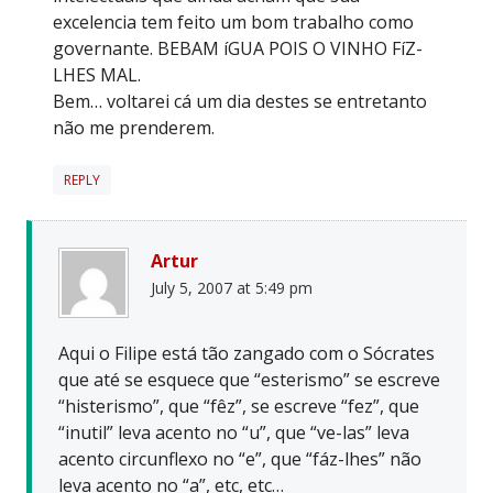
excelencia tem feito um bom trabalho como
governante. BEBAM íGUA POIS O VINHO FíZ-
LHES MAL.
Bem… voltarei cá um dia destes se entretanto
não me prenderem.
REPLY
Artur
July 5, 2007 at 5:49 pm
Aqui o Filipe está tão zangado com o Sócrates
que até se esquece que “esterismo” se escreve
“histerismo”, que “fêz”, se escreve “fez”, que
“inutil” leva acento no “u”, que “ve-las” leva
acento circunflexo no “e”, que “fáz-lhes” não
leva acento no “a”, etc, etc…