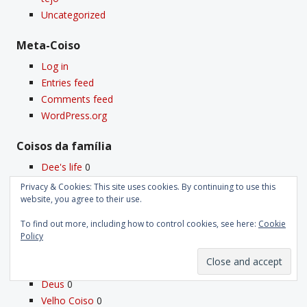
Uncategorized
Meta-Coiso
Log in
Entries feed
Comments feed
WordPress.org
Coisos da famí­lia
Dee's life
0
La Plume Dissidente
0
Privacy & Cookies: This site uses cookies. By continuing to use this
Life is simple
0
website, you agree to their use.
Macacos sem galho
0
To find out more, including how to control cookies, see here:
Cookie
Os Especialistas
0
Policy
Os meus Coisos
Deus
0
Velho Coiso
0