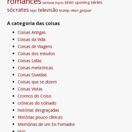
romances
sexo
séries
sporting
santana lopes
sócrates
televisão
tejo
vitor gaspar
trump
A categoria das coisas
Coisas Antigas
Coisas da Vida
Coisas de Viagens
Coisas dos estudos
Coisas Lidas
Coisas meteóricas
Coisas Ouvidas
Coisas que se dizem
Coisas Vistas
Cromos do Coiso
crónicas do solnado
histórias desgraçadas
Histórias pouco clí­nicas
Memórias de um Ex-Fumador
tejo