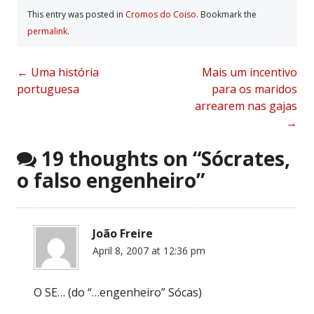
This entry was posted in
Cromos do Coiso
. Bookmark the
permalink
.
Post
←
Uma história
Mais um incentivo
portuguesa
para os maridos
navigation
arrearem nas gajas
→
19 thoughts on “
Sócrates,
o falso engenheiro
”
João Freire
April 8, 2007 at 12:36 pm
O SE… (do “…engenheiro” Sócas)