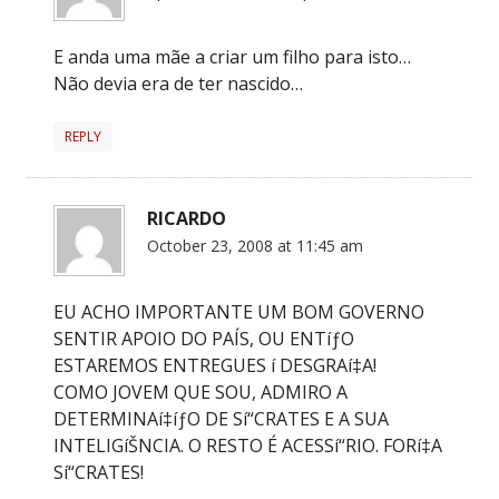
E anda uma mãe a criar um filho para isto…
Não devia era de ter nascido…
REPLY
RICARDO
October 23, 2008 at 11:45 am
EU ACHO IMPORTANTE UM BOM GOVERNO
SENTIR APOIO DO PAÍS, OU ENTíƒO
ESTAREMOS ENTREGUES í DESGRAí‡A!
COMO JOVEM QUE SOU, ADMIRO A
DETERMINAí‡íƒO DE Sí“CRATES E A SUA
INTELIGíŠNCIA. O RESTO É ACESSí“RIO. FORí‡A
Sí“CRATES!