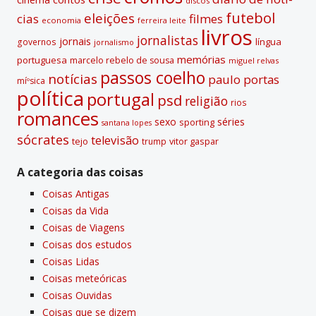
discos
futebol
eleições
cias
filmes
economia
ferreira leite
livros
jornalistas
jornais
lí­ngua
governos
jornalismo
memórias
portuguesa
marcelo rebelo de sousa
miguel relvas
passos coelho
notí­cias
paulo portas
míºsica
polí­tica
portugal
psd
religião
rios
romances
sexo
séries
sporting
santana lopes
sócrates
televisão
tejo
vitor gaspar
trump
A categoria das coisas
Coisas Antigas
Coisas da Vida
Coisas de Viagens
Coisas dos estudos
Coisas Lidas
Coisas meteóricas
Coisas Ouvidas
Coisas que se dizem