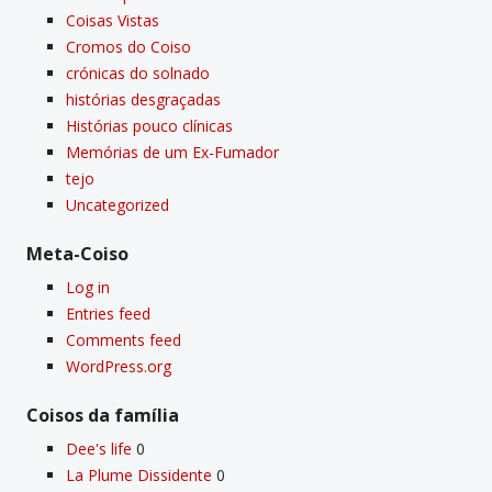
Coisas Vistas
Cromos do Coiso
crónicas do solnado
histórias desgraçadas
Histórias pouco clí­nicas
Memórias de um Ex-Fumador
tejo
Uncategorized
Meta-Coiso
Log in
Entries feed
Comments feed
WordPress.org
Coisos da famí­lia
Dee's life
0
La Plume Dissidente
0