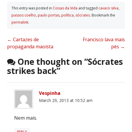
This entry was posted in
Coisas da Vida
and tagged
cavaco silva
,
passos coelho
,
paulo portas
,
polí­tica
,
sócrates
. Bookmark the
permalink
.
Post
←
Cartazes de
Francisco lava mais
propaganda maoista
pés
→
navigation
One thought on “
Sócrates
strikes back
”
Vespinha
March 29, 2013 at 10:52 am
Nem mais.
REPLY