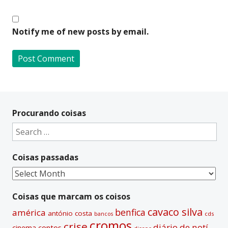
Notify me of new posts by email.
A
l
t
Procurando coisas
e
Search
r
for:
n
Coisas passadas
a
t
Coisas
i
passadas
v
Coisas que marcam os coisos
e
cavaco silva
benfica
américa
antónio costa
cds
bancos
:
cromos
crise
diário de notí­
contos
cinema