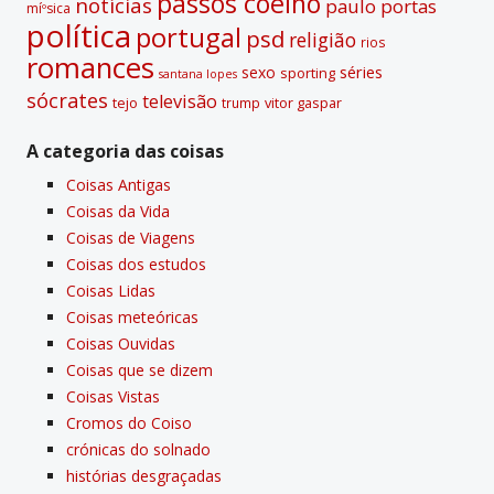
passos coelho
notí­cias
paulo portas
míºsica
polí­tica
portugal
psd
religião
rios
romances
sexo
séries
sporting
santana lopes
sócrates
televisão
tejo
vitor gaspar
trump
A categoria das coisas
Coisas Antigas
Coisas da Vida
Coisas de Viagens
Coisas dos estudos
Coisas Lidas
Coisas meteóricas
Coisas Ouvidas
Coisas que se dizem
Coisas Vistas
Cromos do Coiso
crónicas do solnado
histórias desgraçadas