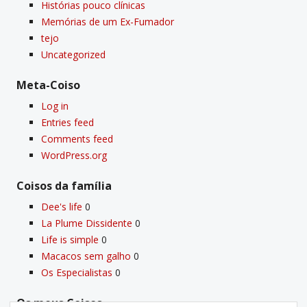
Histórias pouco clí­nicas
Memórias de um Ex-Fumador
tejo
Uncategorized
Meta-Coiso
Log in
Entries feed
Comments feed
WordPress.org
Coisos da famí­lia
Dee's life
0
La Plume Dissidente
0
Life is simple
0
Macacos sem galho
0
Os Especialistas
0
Os meus Coisos