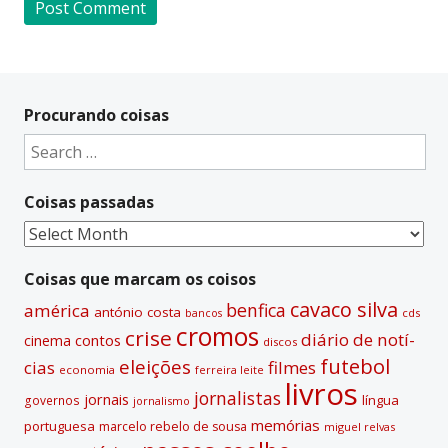
A
l
t
Procurando coisas
e
Search
r
for:
n
Coisas passadas
a
t
Coisas
i
passadas
v
Coisas que marcam os coisos
e
cavaco silva
benfica
américa
antónio costa
cds
bancos
:
cromos
crise
diário de notí­
contos
cinema
discos
futebol
eleições
cias
filmes
economia
ferreira leite
livros
jornalistas
jornais
lí­ngua
governos
jornalismo
memórias
portuguesa
marcelo rebelo de sousa
miguel relvas