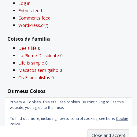
Log in
Entries feed
Comments feed
WordPress.org
Coisos da famí­lia
Dee's life
0
La Plume Dissidente
0
Life is simple
0
Macacos sem galho
0
Os Especialistas
0
Os meus Coisos
Deus
0
Privacy & Cookies: This site uses cookies. By continuing to use this
Velho Coiso
0
website, you agree to their use.
To find out more, including how to control cookies, see here:
Cookie
Policy