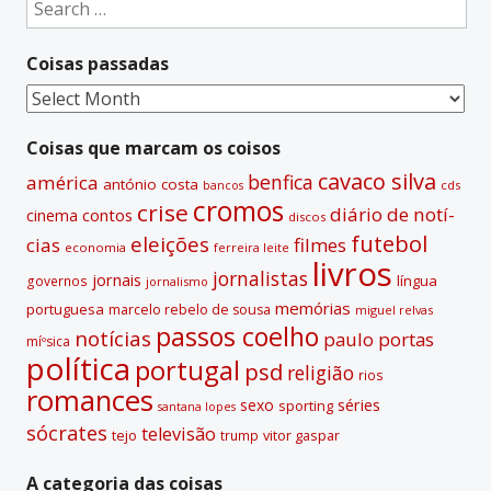
Search
r
for:
n
Coisas passadas
a
t
Coisas
i
passadas
v
Coisas que marcam os coisos
e
cavaco silva
benfica
américa
antónio costa
cds
bancos
:
cromos
crise
diário de notí­
contos
cinema
discos
futebol
eleições
cias
filmes
economia
ferreira leite
livros
jornalistas
jornais
lí­ngua
governos
jornalismo
memórias
portuguesa
marcelo rebelo de sousa
miguel relvas
passos coelho
notí­cias
paulo portas
míºsica
polí­tica
portugal
psd
religião
rios
romances
sexo
séries
sporting
santana lopes
sócrates
televisão
tejo
vitor gaspar
trump
A categoria das coisas