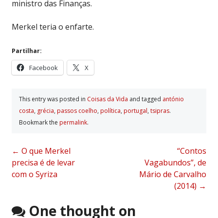
ministro das Finanças.
Merkel teria o enfarte.
Partilhar:
Facebook
X
This entry was posted in
Coisas da Vida
and tagged
antónio
costa
,
grécia
,
passos coelho
,
polí­tica
,
portugal
,
tsipras
.
Bookmark the
permalink
.
Post
←
O que Merkel
“Contos
precisa é de levar
Vagabundos”, de
navigation
com o Syriza
Mário de Carvalho
(2014)
→
One thought on