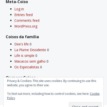
Meta-Coiso
Log in
Entries feed
Comments feed
WordPress.org
Coisos da famí­lia
Dee's life
0
La Plume Dissidente
0
Life is simple
0
Macacos sem galho
0
Os Especialistas
0
Os meus Coisos
Privacy & Cookies: This site uses cookies. By continuing to use this
Deus
0
website, you agree to their use.
Velho Coiso
0
To find out more, including how to control cookies, see here:
Cookie
Policy