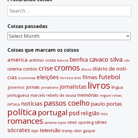
e
Search
r
for:
n
Coisas passadas
a
t
Coisas
i
passadas
v
Coisas que marcam os coisos
e
cavaco silva
benfica
américa
antónio costa
cds
bancos
:
cromos
crise
diário de notí­
contos
cinema
discos
futebol
eleições
cias
filmes
economia
ferreira leite
livros
jornalistas
jornais
lí­ngua
governos
jornalismo
memórias
portuguesa
marcelo rebelo de sousa
miguel relvas
passos coelho
notí­cias
paulo portas
míºsica
polí­tica
portugal
psd
religião
rios
romances
sexo
séries
sporting
santana lopes
sócrates
televisão
tejo
vitor gaspar
trump