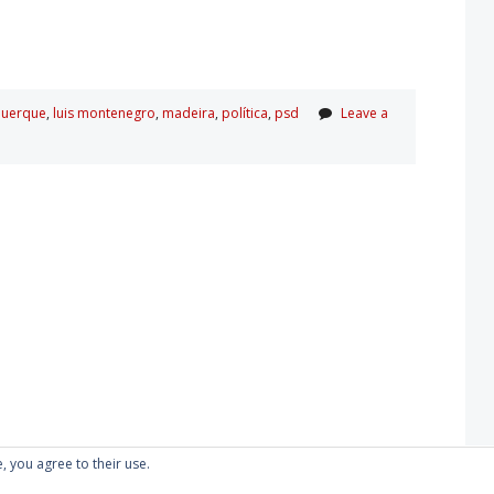
querque
,
luis montenegro
,
madeira
,
polí­tica
,
psd
Leave a
, you agree to their use.
Proudly powered by WordPress
|
Theme: Kubrick 2014.