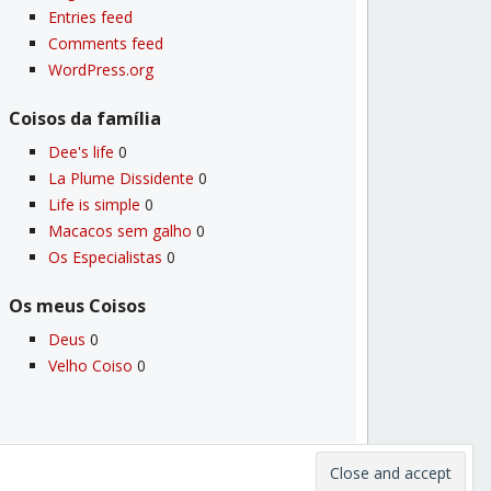
Entries feed
Comments feed
WordPress.org
Coisos da famí­lia
Dee's life
0
La Plume Dissidente
0
Life is simple
0
Macacos sem galho
0
Os Especialistas
0
Os meus Coisos
Deus
0
Velho Coiso
0