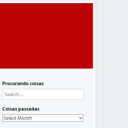
Procurando coisas
Search
for:
Coisas passadas
Coisas
passadas