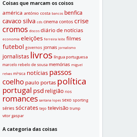
Coisas que marcam os coisos
benfica
américa
antónio costa
bancos
crise
cavaco silva
contos
cinema
cds
cromos
diário de notí­cias
discos
eleições
filmes
economia
ferreira leite
futebol
jornais
governos
jornalismo
livros
jornalistas
lí­ngua portuguesa
memórias
marcelo rebelo de sousa
miguel
passos
notí­cias
míºsica
relvas
polí­tica
coelho
paulo portas
portugal
psd
religião
rios
romances
sexo
sporting
santana lopes
sócrates
televisão
séries
tejo
trump
vitor gaspar
A categoria das coisas