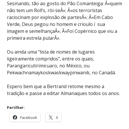
Sesinando, tão ao gosto do Pão Comanteiga: Â«quem
não tem um Roll’s, rói-seÂ»; Â«os terroristas
raciocinam por explosão de partesÂ»; Â«Em Cabo
Verde, Deus pegou no homem e crioulo í sua
imagem e semelhançaÂ»; Â«Foi Copérnico que viu a
primeira estrela pularÂ».
Ou ainda uma “lista de nomes de lugares
ligeiramente compridos”, entre os quais,
Parangaricutirimicuaro, no México, ou
Pekwachnamaykoskwaskwaypinwanik, no Canadá.
Espero bem que a Bertrand retome mesmo a
tradição e passe a editar Almanaques todos os anos.
Partilhar:
Facebook
X