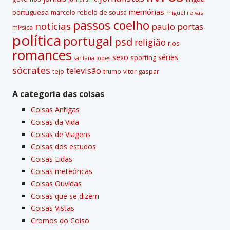
memórias
portuguesa
marcelo rebelo de sousa
miguel relvas
passos coelho
notí­cias
paulo portas
míºsica
polí­tica
portugal
psd
religião
rios
romances
sexo
séries
sporting
santana lopes
sócrates
televisão
tejo
vitor gaspar
trump
A categoria das coisas
Coisas Antigas
Coisas da Vida
Coisas de Viagens
Coisas dos estudos
Coisas Lidas
Coisas meteóricas
Coisas Ouvidas
Coisas que se dizem
Coisas Vistas
Cromos do Coiso