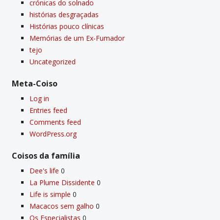
crónicas do solnado
histórias desgraçadas
Histórias pouco clí­nicas
Memórias de um Ex-Fumador
tejo
Uncategorized
Meta-Coiso
Log in
Entries feed
Comments feed
WordPress.org
Coisos da famí­lia
Dee's life
0
La Plume Dissidente
0
Life is simple
0
Macacos sem galho
0
Os Especialistas
0