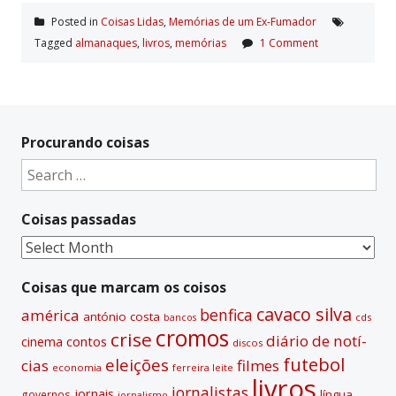
Posted in
Coisas Lidas
,
Memórias de um Ex-Fumador
Tagged
almanaques
,
livros
,
memórias
1 Comment
Procurando coisas
Search
for:
Coisas passadas
Coisas
passadas
Coisas que marcam os coisos
cavaco silva
benfica
américa
antónio costa
cds
bancos
cromos
crise
diário de notí­
contos
cinema
discos
futebol
eleições
cias
filmes
economia
ferreira leite
livros
jornalistas
jornais
lí­ngua
governos
jornalismo