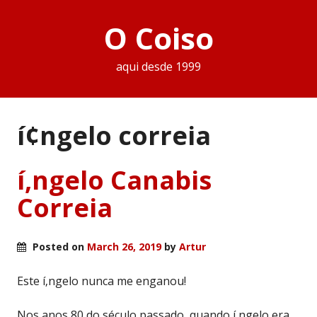
O Coiso
aqui desde 1999
í¢ngelo correia
í‚ngelo Canabis
Correia
Posted on
March 26, 2019
by
Artur
Este í‚ngelo nunca me enganou!
Nos anos 80 do século passado, quando í‚ngelo era