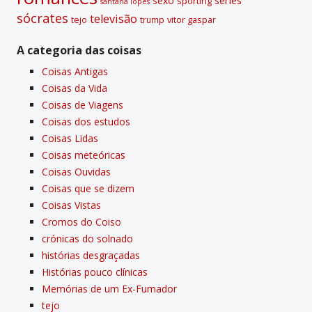
sexo
séries
sporting
santana lopes
sócrates
televisão
tejo
vitor gaspar
trump
A categoria das coisas
Coisas Antigas
Coisas da Vida
Coisas de Viagens
Coisas dos estudos
Coisas Lidas
Coisas meteóricas
Coisas Ouvidas
Coisas que se dizem
Coisas Vistas
Cromos do Coiso
crónicas do solnado
histórias desgraçadas
Histórias pouco clí­nicas
Memórias de um Ex-Fumador
tejo