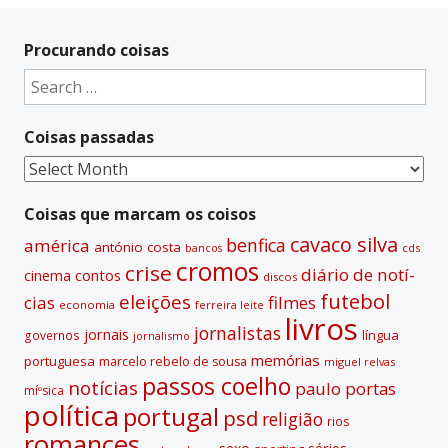
Procurando coisas
Search
for:
Coisas passadas
Coisas
passadas
Coisas que marcam os coisos
cavaco silva
benfica
américa
antónio costa
cds
bancos
cromos
crise
diário de notí­
contos
cinema
discos
futebol
eleições
cias
filmes
economia
ferreira leite
livros
jornalistas
jornais
lí­ngua
governos
jornalismo
memórias
portuguesa
marcelo rebelo de sousa
miguel relvas
passos coelho
notí­cias
paulo portas
míºsica
polí­tica
portugal
psd
religião
rios
romances