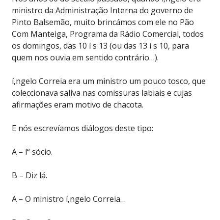
ministro da Administração Interna do governo de
Pinto Balsemão, muito brincámos com ele no Pão
Com Manteiga, Programa da Rádio Comercial, todos
os domingos, das 10 í s 13 (ou das 13 í s 10, para
quem nos ouvia em sentido contrário…).
í‚ngelo Correia era um ministro um pouco tosco, que
coleccionava saliva nas comissuras labiais e cujas
afirmações eram motivo de chacota.
E nós escrevíamos diálogos deste tipo:
A – í“ sócio.
B – Diz lá.
A – O ministro í‚ngelo Correia…