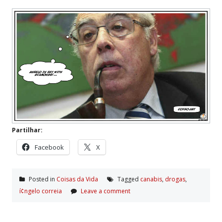
Partilhar:
Facebook
X
Posted in
Coisas da Vida
Tagged
canabis
,
drogas
,
í¢ngelo correia
Leave a comment