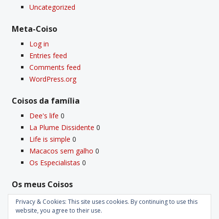
Uncategorized
Meta-Coiso
Log in
Entries feed
Comments feed
WordPress.org
Coisos da famí­lia
Dee's life
0
La Plume Dissidente
0
Life is simple
0
Macacos sem galho
0
Os Especialistas
0
Os meus Coisos
Deus
0
Privacy & Cookies: This site uses cookies. By continuing to use this
Velho Coiso
0
website, you agree to their use.