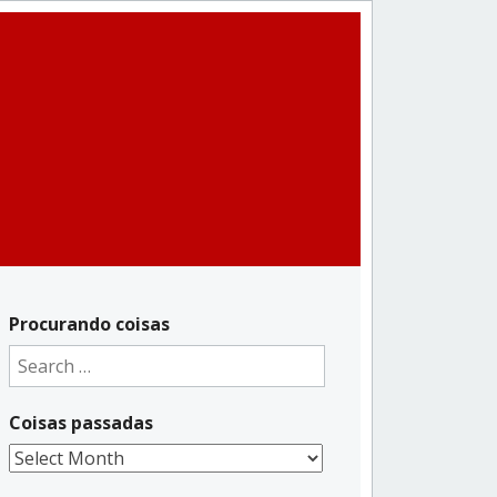
Procurando coisas
Search
for:
Coisas passadas
Coisas
passadas