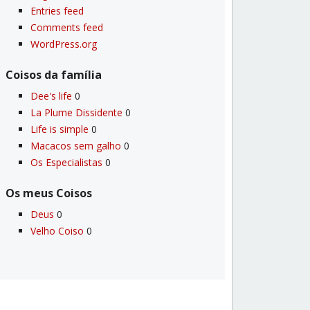
Entries feed
Comments feed
WordPress.org
Coisos da famí­lia
Dee's life
0
La Plume Dissidente
0
Life is simple
0
Macacos sem galho
0
Os Especialistas
0
Os meus Coisos
Deus
0
Velho Coiso
0