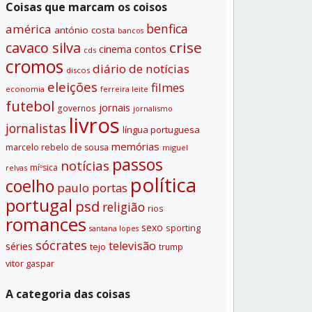
Coisas que marcam os coisos
benfica
américa
antónio costa
bancos
crise
cavaco silva
contos
cinema
cds
cromos
diário de notí­cias
discos
eleições
filmes
economia
ferreira leite
futebol
jornais
governos
jornalismo
livros
jornalistas
lí­ngua portuguesa
memórias
marcelo rebelo de sousa
miguel
passos
notí­cias
míºsica
relvas
polí­tica
coelho
paulo portas
portugal
psd
religião
rios
romances
sexo
sporting
santana lopes
sócrates
televisão
séries
tejo
trump
vitor gaspar
A categoria das coisas