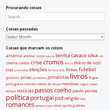
Procurando coisas
Search
for:
Coisas passadas
Coisas
passadas
Coisas que marcam os coisos
cavaco silva
benfica
américa
antónio costa
cds
bancos
cromos
crise
diário de notí­
contos
cinema
discos
futebol
eleições
cias
filmes
economia
ferreira leite
livros
jornalistas
jornais
lí­ngua
governos
jornalismo
memórias
portuguesa
marcelo rebelo de sousa
miguel relvas
passos coelho
notí­cias
paulo portas
míºsica
polí­tica
portugal
psd
religião
rios
romances
sexo
séries
sporting
santana lopes