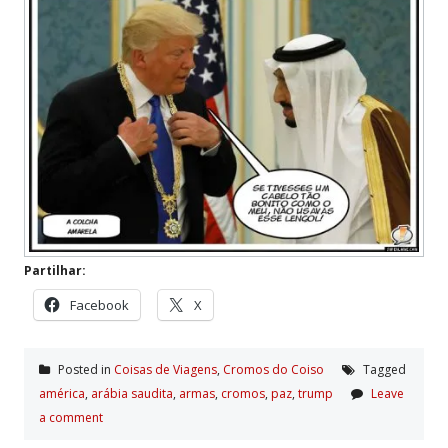
Partilhar:
Facebook
X
Posted in
Coisas de Viagens
,
Cromos do Coiso
Tagged
américa
,
arábia saudita
,
armas
,
cromos
,
paz
,
trump
Leave
a comment