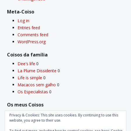
Meta-Coiso
Log in
Entries feed
Comments feed
WordPress.org
Coisos da famí­lia
Dee's life
0
La Plume Dissidente
0
Life is simple
0
Macacos sem galho
0
Os Especialistas
0
Os meus Coisos
Deus
0
Privacy & Cookies: This site uses cookies. By continuing to use this
Velho Coiso
0
website, you agree to their use.
To find out more, including how to control cookies, see here:
Cookie