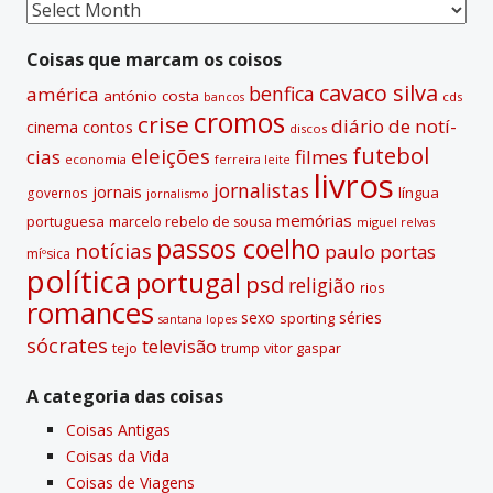
Coisas
passadas
Coisas que marcam os coisos
cavaco silva
benfica
américa
antónio costa
cds
bancos
cromos
crise
diário de notí­
contos
cinema
discos
futebol
eleições
cias
filmes
economia
ferreira leite
livros
jornalistas
jornais
lí­ngua
governos
jornalismo
memórias
portuguesa
marcelo rebelo de sousa
miguel relvas
passos coelho
notí­cias
paulo portas
míºsica
polí­tica
portugal
psd
religião
rios
romances
sexo
séries
sporting
santana lopes
sócrates
televisão
tejo
vitor gaspar
trump
A categoria das coisas
Coisas Antigas
Coisas da Vida
Coisas de Viagens