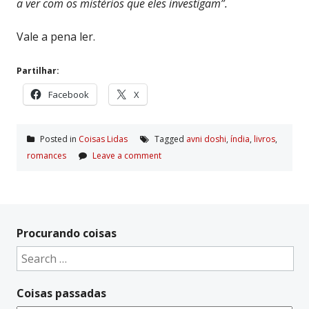
a ver com os mistérios que eles investigam”.
Vale a pena ler.
Partilhar:
Facebook
X
Posted in
Coisas Lidas
Tagged
avni doshi
,
í­ndia
,
livros
,
romances
Leave a comment
Procurando coisas
Search
for:
Coisas passadas