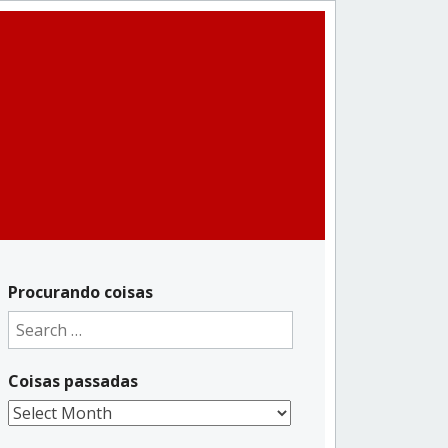
Procurando coisas
Search
for:
Coisas passadas
Coisas
passadas