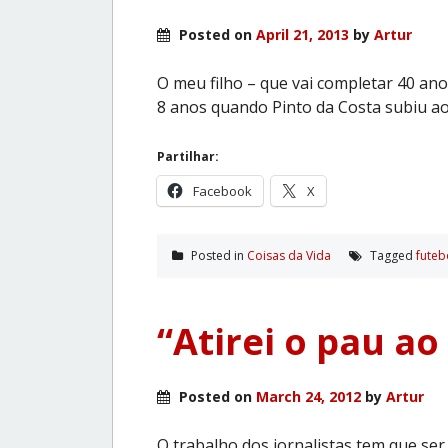
Posted on
April 21, 2013
by
Artur
O meu filho – que vai completar 40 an
8 anos quando Pinto da Costa subiu a
Partilhar:
Facebook
X
Posted in
Coisas da Vida
Tagged
futeb
“Atirei o pau ao
Posted on
March 24, 2012
by
Artur
O trabalho dos jornalistas tem que ser