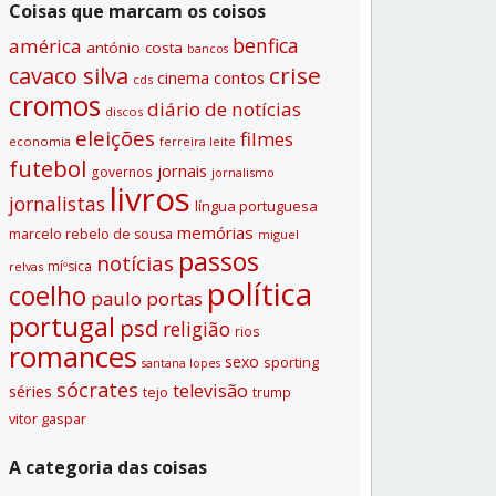
Coisas que marcam os coisos
benfica
américa
antónio costa
bancos
crise
cavaco silva
contos
cinema
cds
cromos
diário de notí­cias
discos
eleições
filmes
economia
ferreira leite
futebol
jornais
governos
jornalismo
livros
jornalistas
lí­ngua portuguesa
memórias
marcelo rebelo de sousa
miguel
passos
notí­cias
míºsica
relvas
polí­tica
coelho
paulo portas
portugal
psd
religião
rios
romances
sexo
sporting
santana lopes
sócrates
televisão
séries
tejo
trump
vitor gaspar
A categoria das coisas