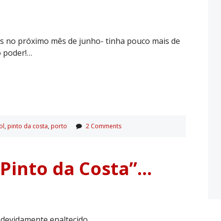
os no próximo mês de junho- tinha pouco mais de
o poder!…
ol
,
pinto da costa
,
porto
2 Comments
 Pinto da Costa”…
 devidamente enaltecido.