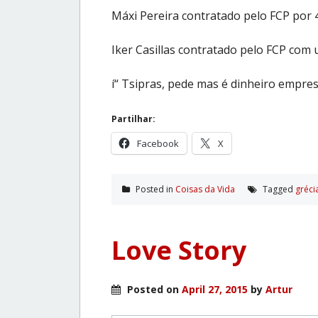
Máxi Pereira contratado pelo FCP por 
Iker Casillas contratado pelo FCP com 
í“ Tsipras, pede mas é dinheiro empres
Partilhar:
Facebook
X
Posted in
Coisas da Vida
Tagged
gréci
Love Story
Posted on
April 27, 2015
by
Artur