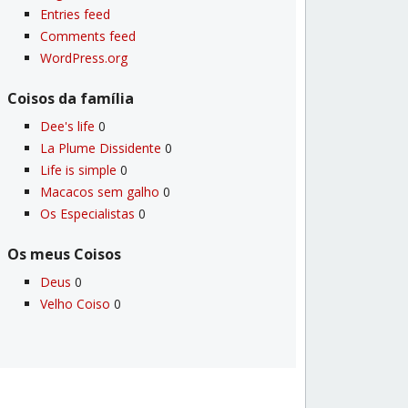
Entries feed
Comments feed
WordPress.org
Coisos da famí­lia
Dee's life
0
La Plume Dissidente
0
Life is simple
0
Macacos sem galho
0
Os Especialistas
0
Os meus Coisos
Deus
0
Velho Coiso
0