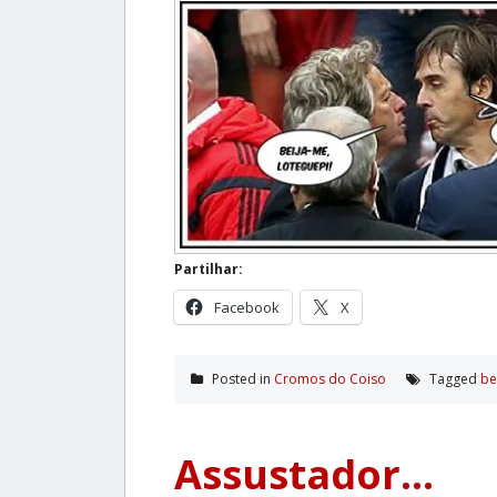
Partilhar:
Facebook
X
Posted in
Cromos do Coiso
Tagged
be
Assustador…