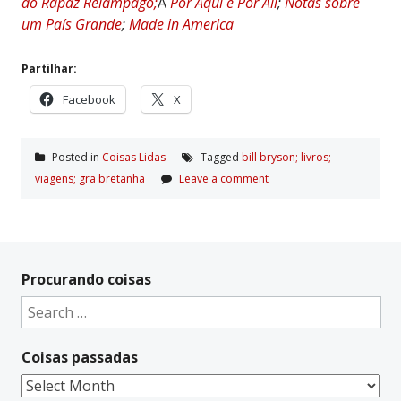
do Rapaz Relâmpago;
Â
Por Aqui e Por Ali
;
Notas sobre
um País Grande
;
Made in America
Partilhar:
Facebook
X
Posted in
Coisas Lidas
Tagged
bill bryson; livros;
viagens; grã bretanha
Leave a comment
Procurando coisas
Search
for:
Coisas passadas
Coisas