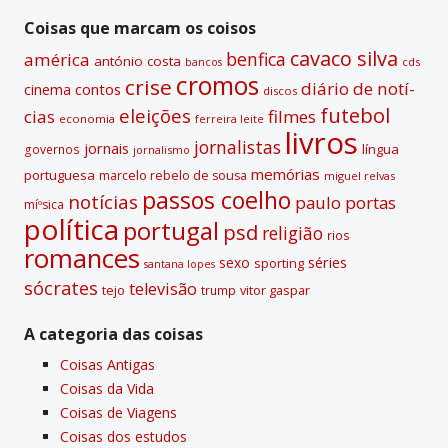
passadas
Coisas que marcam os coisos
cavaco silva
benfica
américa
antónio costa
cds
bancos
cromos
crise
diário de notí­
contos
cinema
discos
futebol
eleições
cias
filmes
economia
ferreira leite
livros
jornalistas
jornais
lí­ngua
governos
jornalismo
memórias
portuguesa
marcelo rebelo de sousa
miguel relvas
passos coelho
notí­cias
paulo portas
míºsica
polí­tica
portugal
psd
religião
rios
romances
sexo
séries
sporting
santana lopes
sócrates
televisão
tejo
vitor gaspar
trump
A categoria das coisas
Coisas Antigas
Coisas da Vida
Coisas de Viagens
Coisas dos estudos