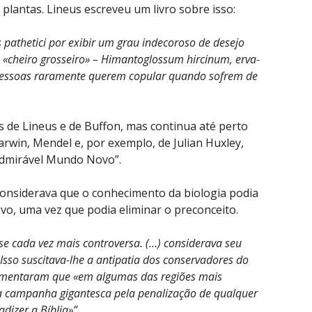
plantas. Lineus escreveu um livro sobre isso:
pathetici por exibir um grau indecoroso de desejo
 «cheiro grosseiro» – Himantoglossum hircinum, erva-
s pessoas raramente querem copular quando sofrem de
as de Lineus e de Buffon, mas continua até perto
rwin, Mendel e, por exemplo, de Julian Huxley,
“Admirável Mundo Novo”.
 considerava que o conhecimento da biologia podia
vo, uma vez que podia eliminar o preconceito.
se cada vez mais controversa. (…) considerava seu
 Isso suscitava-lhe a antipatia dos conservadores do
comentaram que «em algumas das regiões mais
a campanha gigantesca pela penalização de qualquer
dizer a Bíblia»”.