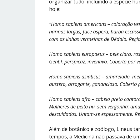
organizar tudo, incluindo a espécie h
hoje:
“Homo sapiens americans – coloração verme
narinas largas; face áspera; barba escass
com as linhas vermelhas de Dédalo. Regi
Homo sapiens europaeus – pele clara, ros
Gentil, perspicaz, inventivo. Coberto por ve
Homo sapiens asiaticus – amarelado, mela
austero, arrogante, ganancioso. Coberto p
Homo sapiens afro – cabelo preto contorci
Mulheres de peito nu, sem vergonha; am
descuidados. Untam-se espessamente. Reg
Além de botânico e zoólogo, Lineus ta
tempos, a Medicina não passava de uma