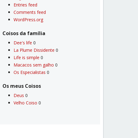
Entries feed
Comments feed
WordPress.org
Coisos da famí­lia
Dee's life
0
La Plume Dissidente
0
Life is simple
0
Macacos sem galho
0
Os Especialistas
0
Os meus Coisos
Deus
0
Velho Coiso
0