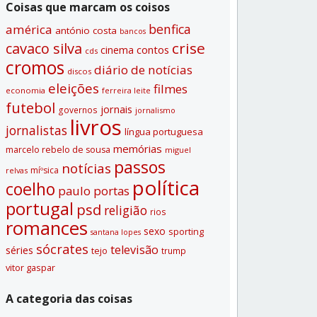
Coisas que marcam os coisos
benfica
américa
antónio costa
bancos
crise
cavaco silva
contos
cinema
cds
cromos
diário de notí­cias
discos
eleições
filmes
economia
ferreira leite
futebol
jornais
governos
jornalismo
livros
jornalistas
lí­ngua portuguesa
memórias
marcelo rebelo de sousa
miguel
passos
notí­cias
míºsica
relvas
polí­tica
coelho
paulo portas
portugal
psd
religião
rios
romances
sexo
sporting
santana lopes
sócrates
televisão
séries
tejo
trump
vitor gaspar
A categoria das coisas