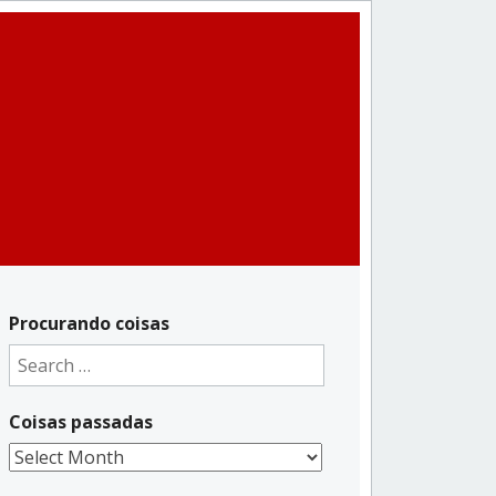
Procurando coisas
Search
for:
Coisas passadas
Coisas
passadas