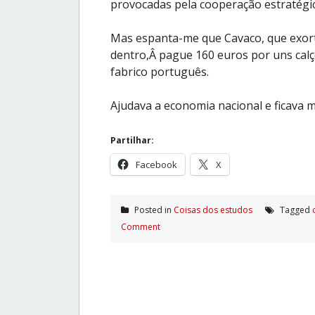
provocadas pela cooperação estratégic
Mas espanta-me que Cavaco, que exort
dentro,Â pague 160 euros por uns cal
fabrico português.
Ajudava a economia nacional e ficava 
Partilhar:
Facebook
X
Posted in
Coisas dos estudos
Tagged
Comment