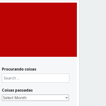
Procurando coisas
Search
for:
Coisas passadas
Coisas
passadas