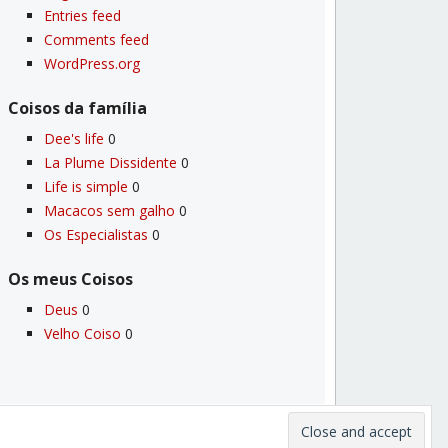
Entries feed
Comments feed
WordPress.org
Coisos da famí­lia
Dee's life
0
La Plume Dissidente
0
Life is simple
0
Macacos sem galho
0
Os Especialistas
0
Os meus Coisos
Deus
0
Velho Coiso
0