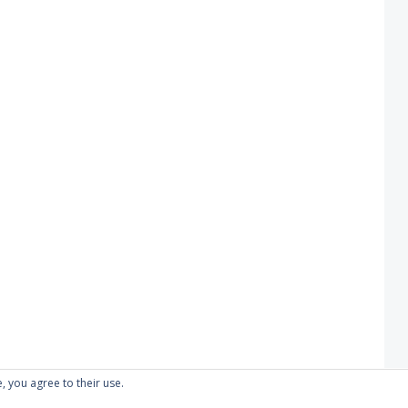
, you agree to their use.
Proudly powered by WordPress
|
Theme: Kubrick 2014.