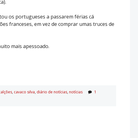
a).
ou os portugueses a passarem férias cá
ções franceses, em vez de comprar umas truces de
muito mais apessoado.
calções
,
cavaco silva
,
diário de notí­cias
,
notí­cias
1