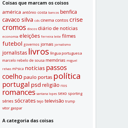
Coisas que marcam os coisos
benfica
américa
antónio costa
bancos
crise
cavaco silva
contos
cinema
cds
cromos
diário de notí­cias
discos
eleições
filmes
economia
ferreira leite
futebol
jornais
governos
jornalismo
livros
jornalistas
lí­ngua portuguesa
memórias
marcelo rebelo de sousa
miguel
passos
notí­cias
míºsica
relvas
polí­tica
coelho
paulo portas
portugal
psd
religião
rios
romances
sexo
sporting
santana lopes
sócrates
televisão
séries
tejo
trump
vitor gaspar
A categoria das coisas