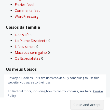
Entries feed
Comments feed
WordPress.org
Coisos da famí­lia
Dee's life
0
La Plume Dissidente
0
Life is simple
0
Macacos sem galho
0
Os Especialistas
0
Os meus Coisos
Deus
0
Privacy & Cookies: This site uses cookies. By continuing to use this
Velho Coiso
0
website, you agree to their use.
To find out more, including how to control cookies, see here:
Cookie
Policy
Proudly powered by WordPress
|
Theme: Kubrick 2014.