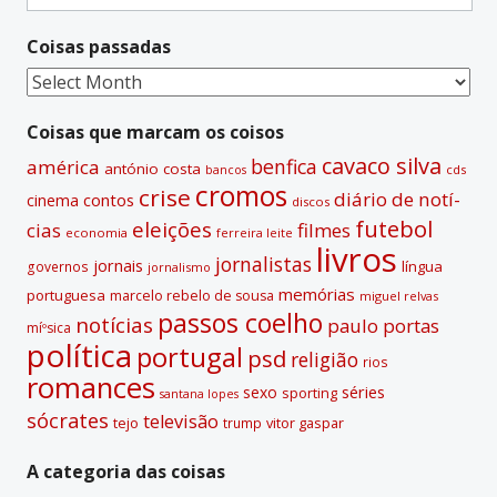
for:
Coisas passadas
Coisas
passadas
Coisas que marcam os coisos
cavaco silva
benfica
américa
antónio costa
cds
bancos
cromos
crise
diário de notí­
contos
cinema
discos
futebol
eleições
cias
filmes
economia
ferreira leite
livros
jornalistas
jornais
lí­ngua
governos
jornalismo
memórias
portuguesa
marcelo rebelo de sousa
miguel relvas
passos coelho
notí­cias
paulo portas
míºsica
polí­tica
portugal
psd
religião
rios
romances
sexo
séries
sporting
santana lopes
sócrates
televisão
tejo
vitor gaspar
trump
A categoria das coisas