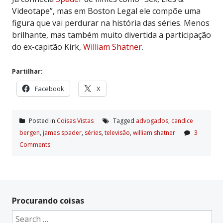
Videotape”, mas em Boston Legal ele compõe uma
figura que vai perdurar na história das séries. Menos
brilhante, mas também muito divertida a participação
do ex-capitão Kirk,
William Shatner
.
Partilhar:
Facebook
X
Posted in
Coisas Vistas
Tagged
advogados
,
candice
bergen
,
james spader
,
séries
,
televisão
,
william shatner
3
Comments
Procurando coisas
Search