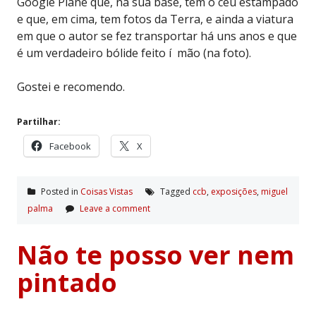
Google Plane que, na sua base, tem o céu estampado
e que, em cima, tem fotos da Terra, e ainda a viatura
em que o autor se fez transportar há uns anos e que
é um verdadeiro bólide feito í mão (na foto).
Gostei e recomendo.
Partilhar:
Facebook
X
Posted in
Coisas Vistas
Tagged
ccb
,
exposições
,
miguel
palma
Leave a comment
Não te posso ver nem
pintado