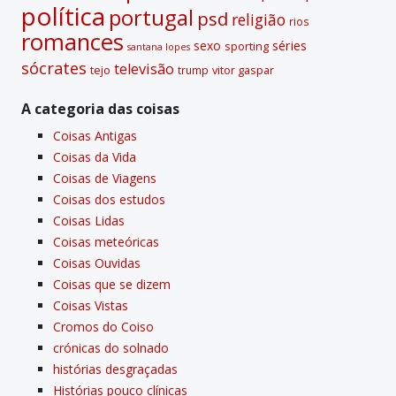
polí­tica
portugal
psd
religião
rios
romances
sexo
séries
sporting
santana lopes
sócrates
televisão
tejo
vitor gaspar
trump
A categoria das coisas
Coisas Antigas
Coisas da Vida
Coisas de Viagens
Coisas dos estudos
Coisas Lidas
Coisas meteóricas
Coisas Ouvidas
Coisas que se dizem
Coisas Vistas
Cromos do Coiso
crónicas do solnado
histórias desgraçadas
Histórias pouco clí­nicas