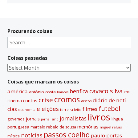
Procurando coisas
Search
for:
Coisas passadas
Coisas
passadas
Coisas que marcam os coisos
cavaco silva
benfica
américa
antónio costa
cds
bancos
cromos
crise
diário de notí­
contos
cinema
discos
futebol
eleições
cias
filmes
economia
ferreira leite
livros
jornalistas
jornais
lí­ngua
governos
jornalismo
memórias
portuguesa
marcelo rebelo de sousa
miguel relvas
passos coelho
notí­cias
paulo portas
míºsica