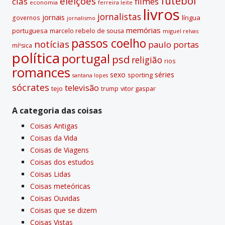
futebol
eleições
cias
filmes
economia
ferreira leite
livros
jornalistas
jornais
lí­ngua
governos
jornalismo
memórias
portuguesa
marcelo rebelo de sousa
miguel relvas
passos coelho
notí­cias
paulo portas
míºsica
polí­tica
portugal
psd
religião
rios
romances
sexo
séries
sporting
santana lopes
sócrates
televisão
tejo
vitor gaspar
trump
A categoria das coisas
Coisas Antigas
Coisas da Vida
Coisas de Viagens
Coisas dos estudos
Coisas Lidas
Coisas meteóricas
Coisas Ouvidas
Coisas que se dizem
Coisas Vistas