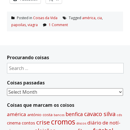
Posted in
Coisas da Vida
Tagged
américa
,
cia
,
papoilas
,
viagra
1 Comment
Procurando coisas
Search
for:
Coisas passadas
Coisas
passadas
Coisas que marcam os coisos
cavaco silva
benfica
américa
antónio costa
cds
bancos
cromos
crise
diário de notí­
contos
cinema
discos