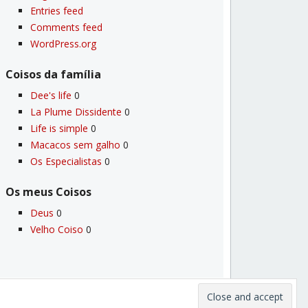
Entries feed
Comments feed
WordPress.org
Coisos da famí­lia
Dee's life
0
La Plume Dissidente
0
Life is simple
0
Macacos sem galho
0
Os Especialistas
0
Os meus Coisos
Deus
0
Velho Coiso
0