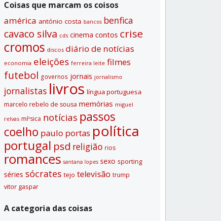
Coisas que marcam os coisos
benfica
américa
antónio costa
bancos
crise
cavaco silva
contos
cinema
cds
cromos
diário de notí­cias
discos
eleições
filmes
economia
ferreira leite
futebol
jornais
governos
jornalismo
livros
jornalistas
lí­ngua portuguesa
memórias
marcelo rebelo de sousa
miguel
passos
notí­cias
míºsica
relvas
polí­tica
coelho
paulo portas
portugal
psd
religião
rios
romances
sexo
sporting
santana lopes
sócrates
televisão
séries
tejo
trump
vitor gaspar
A categoria das coisas