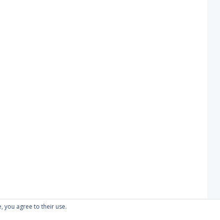
, you agree to their use.
Proudly powered by WordPress
|
Theme: Kubrick 2014.