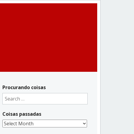
Procurando coisas
Search
for:
Coisas passadas
Coisas
passadas