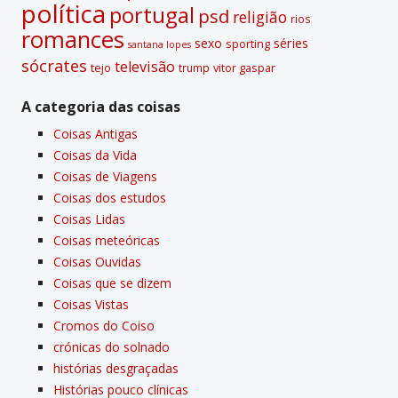
polí­tica
portugal
psd
religião
rios
romances
sexo
séries
sporting
santana lopes
sócrates
televisão
tejo
vitor gaspar
trump
A categoria das coisas
Coisas Antigas
Coisas da Vida
Coisas de Viagens
Coisas dos estudos
Coisas Lidas
Coisas meteóricas
Coisas Ouvidas
Coisas que se dizem
Coisas Vistas
Cromos do Coiso
crónicas do solnado
histórias desgraçadas
Histórias pouco clí­nicas