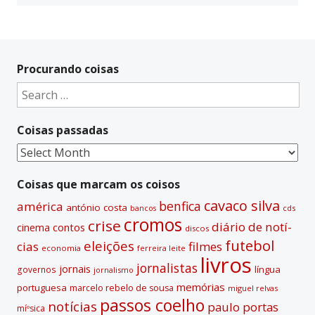
Procurando coisas
Search
for:
Coisas passadas
Coisas
passadas
Coisas que marcam os coisos
cavaco silva
benfica
américa
antónio costa
cds
bancos
cromos
crise
diário de notí­
contos
cinema
discos
futebol
eleições
cias
filmes
economia
ferreira leite
livros
jornalistas
jornais
lí­ngua
governos
jornalismo
memórias
portuguesa
marcelo rebelo de sousa
miguel relvas
passos coelho
notí­cias
paulo portas
míºsica