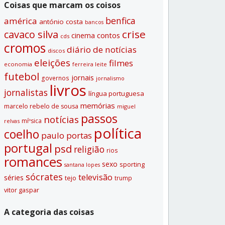
Coisas que marcam os coisos
benfica
américa
antónio costa
bancos
crise
cavaco silva
contos
cinema
cds
cromos
diário de notí­cias
discos
eleições
filmes
economia
ferreira leite
futebol
jornais
governos
jornalismo
livros
jornalistas
lí­ngua portuguesa
memórias
marcelo rebelo de sousa
miguel
passos
notí­cias
míºsica
relvas
polí­tica
coelho
paulo portas
portugal
psd
religião
rios
romances
sexo
sporting
santana lopes
sócrates
televisão
séries
tejo
trump
vitor gaspar
A categoria das coisas