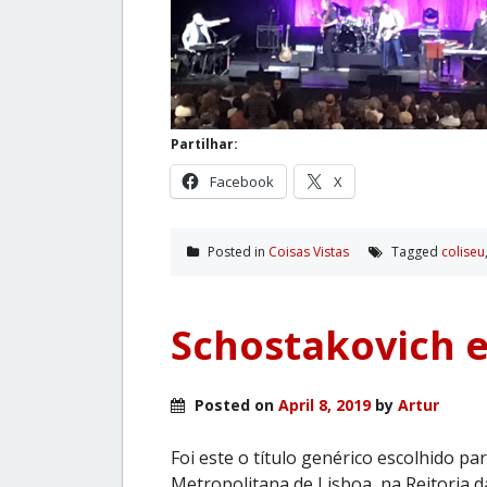
Partilhar:
Facebook
X
Posted in
Coisas Vistas
Tagged
coliseu
Schostakovich e
Posted on
April 8, 2019
by
Artur
Foi este o título genérico escolhido p
Metropolitana de Lisboa, na Reitoria 