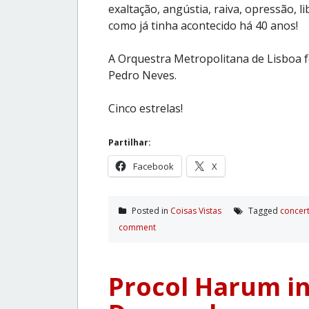
exaltação, angústia, raiva, opressão, l
como já tinha acontecido há 40 anos!
A Orquestra Metropolitana de Lisboa f
Pedro Neves.
Cinco estrelas!
Partilhar:
Facebook
X
Posted in
Coisas Vistas
Tagged
concer
comment
Procol Harum i