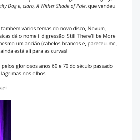
alty Dog e, claro, A Wither Shade of Pale
, que vendeu
ou também vários temas do novo disco, Novum,
cas dá o nome í digressão: Still There’ll be More
 mesmo um ancião (cabelos brancos e, pareceu-me,
inda está ali para as curvas!
s pelos gloriosos anos 60 e 70 do século passado
 lágrimas nos olhos.
io!