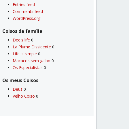
Entries feed
Comments feed
WordPress.org
Coisos da famí­lia
Dee's life
0
La Plume Dissidente
0
Life is simple
0
Macacos sem galho
0
Os Especialistas
0
Os meus Coisos
Deus
0
Velho Coiso
0