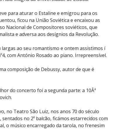
eve para aturar o Estaline e emigrou para os
entou, ficou na União Soviética e encaixou as
so Nacional de Compositores soviéticos, que
malista e adversa aos desígnios da Revolução.
 largas ao seu romantismo e ontem assistimos í
º4, com António Rosado ao piano. Irrepreensível.
uma composição de Debussy, autor de que é
hor do concerto foi a segunda parte: a 10Âª
ovich.
vivo, no Teatro São Luiz, nos anos 70 do século
 sentados no 2º balcão, ficámos estarrecidos com
al, o músico encarregado da tarola, no frenesim