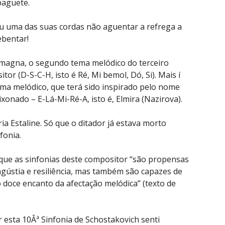
baguete.
 uma das suas cordas não aguentar a refrega a
ebentar!
 magna, o segundo tema melódico do terceiro
r (D-S-C-H, isto é Ré, Mi bemol, Dó, Si). Mais í
ma melódico, que terá sido inspirado pelo nome
onado – E-Lá-Mi-Ré-A, isto é, Elmira (Nazirova).
ia Estaline. Só que o ditador já estava morto
fonia.
que as sinfonias deste compositor “são propensas
gústia e resiliência, mas também são capazes de
 doce encanto da afectação melódica” (texto de
 esta 10Âª Sinfonia de Schostakovich senti