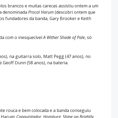
los brancos e muitas carecas assistiu ontem a um
ca denominada
Procol Harum
(descobri ontem que
s fundadores da banda, Gary Brooker e Keith
nda com o inesquecível
A Wither Shade of Pale
, só
s), na guitarra solo, Matt Pegg (47 anos), no
s e Geoff Dunn (58 anos), na bateria.
te rouca e bem colocada e a banda conseguiu
ol Harum:
Conquistador, Homburg, Shine on Brightly,