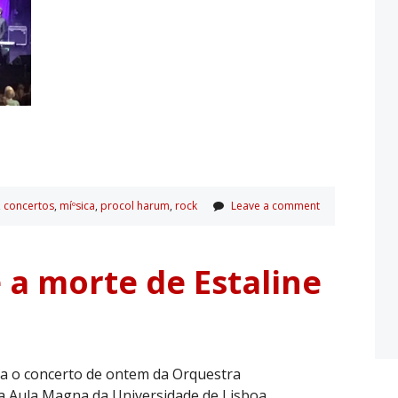
,
concertos
,
míºsica
,
procol harum
,
rock
Leave a comment
 a morte de Estaline
ara o concerto de ontem da Orquestra
da Aula Magna da Universidade de Lisboa.