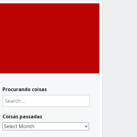
Procurando coisas
Search
for:
Coisas passadas
Coisas
passadas