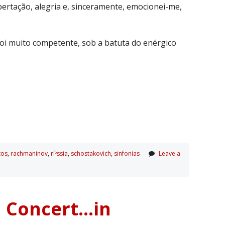
ibertação, alegria e, sinceramente, emocionei-me,
oi muito competente, sob a batuta do enérgico
tos
,
rachmaninov
,
ríºssia
,
schostakovich
,
sinfonias
Leave a
n Concert…in