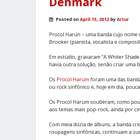
Denmark
Posted on
April 15, 2012
by
Artur
Procol Harun – uma banda cujo nome 
Brooker (pianista, vocalista e composito
Em estúdio, gravaram “A Whiter Shade o
havia outra solução, senão criar uma 
Os
Procol Harum
foram uma das banda
ou rock sinfónico e, hoje em dia, pouc
Os Procol Harum souberam, como pouco
aos temas mais pop-rock, ainda por cim
Com meia dúzia de álbuns, a banda crio
roupagens sinfónicas, continuam a su