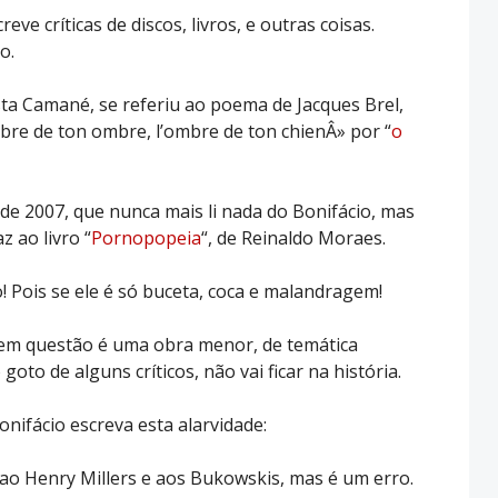
ve críticas de discos, livros, e outras coisas.
o.
sta Camané, se referiu ao poema de Jacques Brel,
bre de ton ombre, l’ombre de ton chienÂ» por “
o
 de 2007, que nunca mais li nada do Bonifácio, mas
az ao livro “
Pornopopeia
“, de Reinaldo Moraes.
o! Pois se ele é só buceta, coca e malandragem!
 em questão é uma obra menor, de temática
goto de alguns críticos, não vai ficar na história.
nifácio escreva esta alarvidade:
o Henry Millers e aos Bukowskis, mas é um erro.