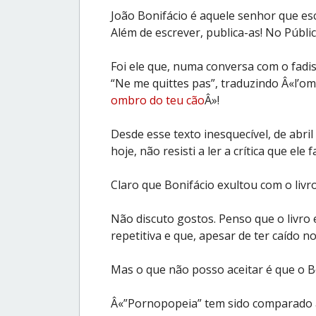
João Bonifácio é aquele senhor que escre
Além de escrever, publica-as! No Públic
Foi ele que, numa conversa com o fadi
“Ne me quittes pas”, traduzindo Â«l’om
ombro do teu cão
Â»!
Desde esse texto inesquecível, de abril
hoje, não resisti a ler a crítica que ele f
Claro que Bonifácio exultou com o livr
Não discuto gostos. Penso que o livro
repetitiva e que, apesar de ter caído no 
Mas o que não posso aceitar é que o Bo
Â«”Pornopopeia” tem sido comparado a