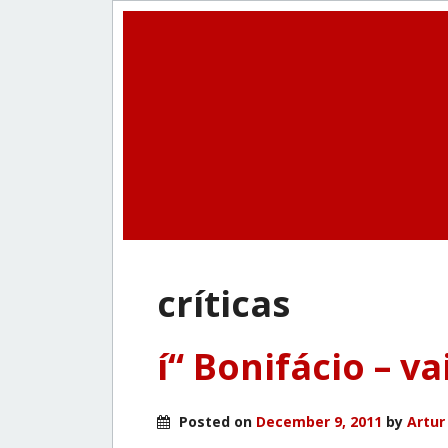
crí­ticas
í“ Bonifácio – v
Posted on
December 9, 2011
by
Artur