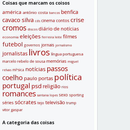
Coisas que marcam os coisos
benfica
américa
antónio costa
bancos
crise
cavaco silva
contos
cinema
cds
cromos
diário de notí­cias
discos
eleições
filmes
economia
ferreira leite
futebol
jornais
governos
jornalismo
livros
jornalistas
lí­ngua portuguesa
memórias
marcelo rebelo de sousa
miguel
passos
notí­cias
míºsica
relvas
polí­tica
coelho
paulo portas
portugal
psd
religião
rios
romances
sexo
sporting
santana lopes
sócrates
televisão
séries
tejo
trump
vitor gaspar
A categoria das coisas