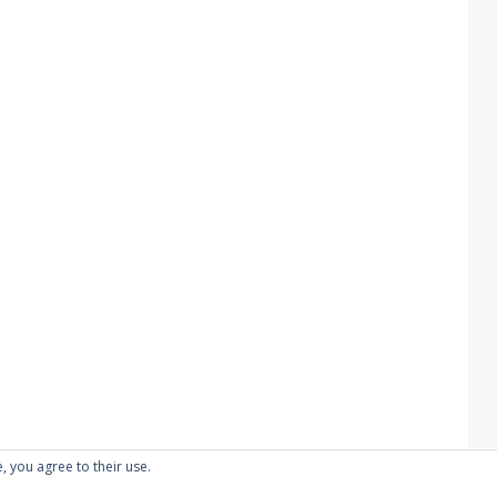
, you agree to their use.
Proudly powered by WordPress
|
Theme: Kubrick 2014.