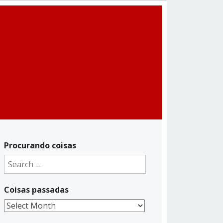
Procurando coisas
Search
for:
Coisas passadas
Coisas
passadas