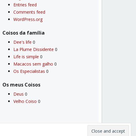
Entries feed
Comments feed
WordPress.org
Coisos da famí­lia
Dee's life
0
La Plume Dissidente
0
Life is simple
0
Macacos sem galho
0
Os Especialistas
0
Os meus Coisos
Deus
0
Velho Coiso
0