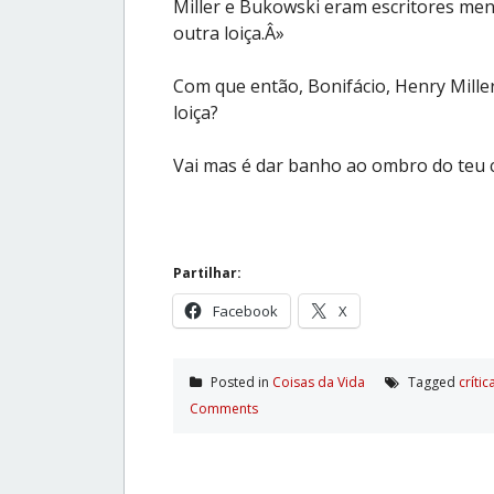
Miller e Bukowski eram escritores me
outra loiça.Â»
Com que então, Bonifácio, Henry Mille
loiça?
Vai mas é dar banho ao ombro do teu c
Partilhar:
Facebook
X
Posted in
Coisas da Vida
Tagged
crí­tic
Comments