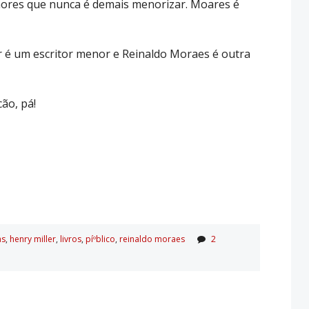
nores que nunca é demais menorizar. Moares é
r é um escritor menor e Reinaldo Moraes é outra
ão, pá!
as
,
henry miller
,
livros
,
píºblico
,
reinaldo moraes
2