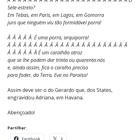
Sete-estrelo?
Em Tebas, em Paris, em Lagos, em Gomorra
juro que ninguém viu tão formidável porra!
Â Â Â Â Â É uma porra, arquiporra!
Â Â Â Â Â Â Â Â Â Â Â Â Â Â Â Â Â Â Â Â Â Â Â
Â Â Â Â Â Â É um caralhão atroz
que se lhe podem dar trinta ou quarenta nós
e, ainda assim, fica o caralho preciso
para foder, da Terra, Eva no Paraíso!
Assim deve ser o do Gerardo que, dos States,
engravidou Adriana, em Havana.
Abençoado!
Partilhar:
Facebook
X