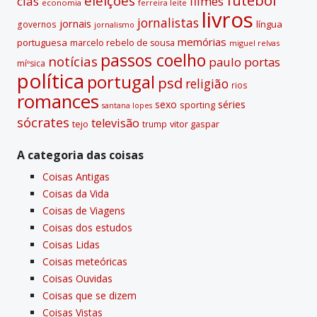
eleições
cias
filmes
economia
ferreira leite
livros
jornalistas
jornais
lí­ngua
governos
jornalismo
memórias
portuguesa
marcelo rebelo de sousa
miguel relvas
passos coelho
notí­cias
paulo portas
míºsica
polí­tica
portugal
psd
religião
rios
romances
sexo
séries
sporting
santana lopes
sócrates
televisão
tejo
vitor gaspar
trump
A categoria das coisas
Coisas Antigas
Coisas da Vida
Coisas de Viagens
Coisas dos estudos
Coisas Lidas
Coisas meteóricas
Coisas Ouvidas
Coisas que se dizem
Coisas Vistas