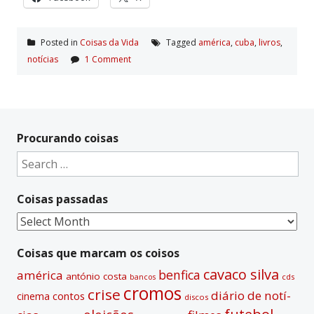
Posted in
Coisas da Vida
Tagged
américa
,
cuba
,
livros
,
notí­cias
1 Comment
Procurando coisas
Search
for:
Coisas passadas
Coisas
passadas
Coisas que marcam os coisos
cavaco silva
benfica
américa
antónio costa
cds
bancos
cromos
crise
diário de notí­
contos
cinema
discos
futebol