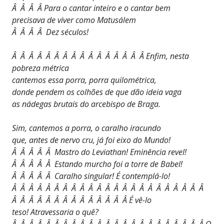
Â Â Â Â Para o cantar inteiro e o cantar bem
precisava de viver como Matusálem
Â Â Â Â Dez séculos!
Â Â Â Â Â Â Â Â Â Â Â Â Â Â Â Â Enfim, nesta
pobreza métrica
cantemos essa porra, porra quilométrica,
donde pendem os colhões de que dão ideia vaga
as nádegas brutais do arcebispo de Braga.
Sim, cantemos a porra, o caralho iracundo
que, antes de nervo cru, já foi eixo do Mundo!
Â Â Â Â Â Mastro do Leviathan! Eminência revel!
Â Â Â Â Â Estando murcho foi a torre de Babel!
Â Â Â Â Â Caralho singular! É contemplá-lo!
Â Â Â Â Â Â Â Â Â Â Â Â Â Â Â Â Â Â Â Â Â Â Â
Â Â Â Â Â Â Â Â Â Â Â Â Â Â É vê-lo
teso! Atravessaria o quê?
Â Â Â Â Â Â Â Â Â Â Â Â Â Â Â Â Â Â Â Â Â Â Â O