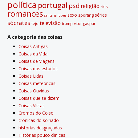
polí­tica
portugal
psd
religião
rios
romances
sexo
séries
sporting
santana lopes
sócrates
televisão
tejo
vitor gaspar
trump
A categoria das coisas
Coisas Antigas
Coisas da Vida
Coisas de Viagens
Coisas dos estudos
Coisas Lidas
Coisas meteóricas
Coisas Ouvidas
Coisas que se dizem
Coisas Vistas
Cromos do Coiso
crónicas do solnado
histórias desgraçadas
Histórias pouco clí­nicas