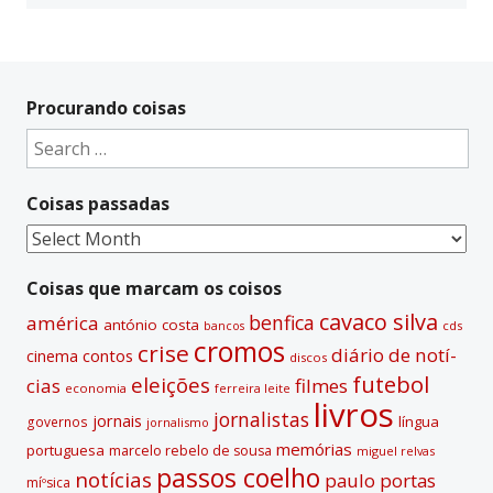
Procurando coisas
Search
for:
Coisas passadas
Coisas
passadas
Coisas que marcam os coisos
cavaco silva
benfica
américa
antónio costa
cds
bancos
cromos
crise
diário de notí­
contos
cinema
discos
futebol
eleições
cias
filmes
economia
ferreira leite
livros
jornalistas
jornais
lí­ngua
governos
jornalismo
memórias
portuguesa
marcelo rebelo de sousa
miguel relvas
passos coelho
notí­cias
paulo portas
míºsica