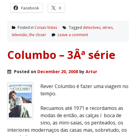
Facebook
X
Posted in
Coisas Vistas
Tagged
detectives
,
séries
,
televisão
,
the closer
Leave a comment
Columbo – 3Âª série
Posted on
December 20, 2008
by
Artur
Rever Columbo é fazer uma viagem no
tempo.
Recuamos até 1971 e recordamos as
modas de então, as calças í boca de
sino, as mini-saias, os penteados, os
interiores modernaços das casas mas, sobretudo, os