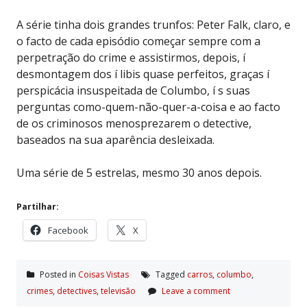
A série tinha dois grandes trunfos: Peter Falk, claro, e
o facto de cada episódio começar sempre com a
perpetração do crime e assistirmos, depois, í
desmontagem dos í libis quase perfeitos, graças í
perspicácia insuspeitada de Columbo, í s suas
perguntas como-quem-não-quer-a-coisa e ao facto
de os criminosos menosprezarem o detective,
baseados na sua aparência desleixada.
Uma série de 5 estrelas, mesmo 30 anos depois.
Partilhar:
Facebook
X
Posted in
Coisas Vistas
Tagged
carros
,
columbo
,
crimes
,
detectives
,
televisão
Leave a comment