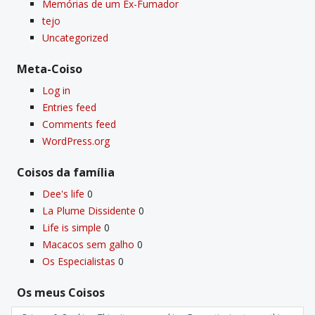
Memórias de um Ex-Fumador
tejo
Uncategorized
Meta-Coiso
Log in
Entries feed
Comments feed
WordPress.org
Coisos da famí­lia
Dee's life
0
La Plume Dissidente
0
Life is simple
0
Macacos sem galho
0
Os Especialistas
0
Os meus Coisos
Deus
0