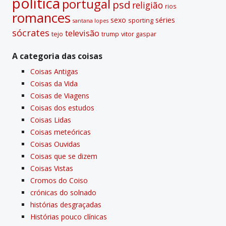
polí­tica
portugal
psd
religião
rios
romances
sexo
séries
sporting
santana lopes
sócrates
televisão
tejo
vitor gaspar
trump
A categoria das coisas
Coisas Antigas
Coisas da Vida
Coisas de Viagens
Coisas dos estudos
Coisas Lidas
Coisas meteóricas
Coisas Ouvidas
Coisas que se dizem
Coisas Vistas
Cromos do Coiso
crónicas do solnado
histórias desgraçadas
Histórias pouco clí­nicas