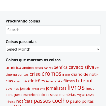
Procurando coisas
Search
for:
Coisas passadas
Coisas
passadas
Coisas que marcam os coisos
cavaco silva
benfica
américa
antónio costa
cds
bancos
cromos
crise
diário de notí­
contos
cinema
discos
futebol
eleições
cias
filmes
economia
ferreira leite
livros
jornalistas
jornais
lí­ngua
governos
jornalismo
memórias
portuguesa
marcelo rebelo de sousa
miguel relvas
passos coelho
notí­cias
paulo portas
míºsica